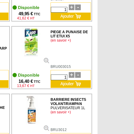
49,95 €
TTC
41,62 €
HT
PIEGE A PUNAISE DE
LIT ETUI X5
(en savoir +)
ARP
BRU003015
16,40 €
TTC
13,67 €
HT
BARRIERE INSECTS
VOLANT/RAMPAN
CHE
PULVERISATEUR 1L
(en savoir +)
BRU3012