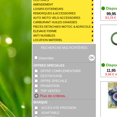
CLOTURES
AMENDEMENT
LOISIRS EXTERIEURS
99,95
REMORQUES & ACCESSOIRES
83,29 €
AUTO MOTO VELO ACCESSOIRES
CARBURANT HUILES GRAISSES
PIECES DETACHéES MOTOC & AGRICOLE
ELEVAGE FERME
ANTI NUISIBLES
LOCATION MATERIEL
RECHERCHE MULTICRITÈRES
Disponible
OFFRES SPECIALES
11,95
OFFRE COMPLEMENTAIRE
9,96 €
H
DESTOCKAGE
OFFRE SPECIALE
PROMOTION
TOP VENTES
MARQUE
ACCES HTE PRESSION
ADAPTABLE