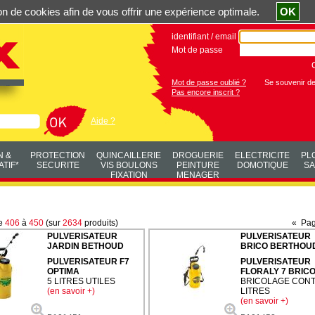
ation de cookies afin de vous offrir une expérience optimale.
OK
identifiant / email
Mot de passe
Mot de passe oublié ?
Se souvenir d
Pas encore inscrit ?
Aide ?
N &
PROTECTION
QUINCAILLERIE
DROGUERIE
ELECTRICITE
PL
TIF*
SECURITE
VIS BOULONS
PEINTURE
DOMOTIQUE
SA
FIXATION
MENAGER
de
406
à
450
(sur
2634
produits)
«
Pag
PULVERISATEUR
PULVERISATEUR
JARDIN BETHOUD
BRICO BERTHOU
PULVERISATEUR F7
PULVERISATEUR
OPTIMA
FLORALY 7 BRIC
5 LITRES UTILES
BRICOLAGE CONT.
(en savoir +)
LITRES
(en savoir +)