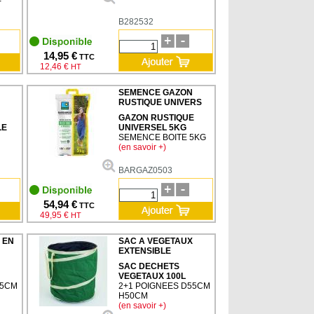
B282532
14,95 €
TTC
12,46 €
HT
SEMENCE GAZON
RUSTIQUE UNIVERS
GAZON RUSTIQUE
LE
UNIVERSEL 5KG
SEMENCE BOITE 5KG
(en savoir +)
BARGAZ0503
54,94 €
TTC
49,95 €
HT
 EN
SAC A VEGETAUX
EXTENSIBLE
SAC DECHETS
VEGETAUX 100L
45CM
2+1 POIGNEES D55CM
H50CM
(en savoir +)