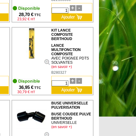
28,70 €
TTC
23,92 €
HT
KIT LANCE
COMPOSITE
BERTHOUD
LANCE
MULTIFONCTION
COMPOSITE
AVEC POIGNEE PDTS
SOLVANTES
(en savoir +)
B280327
36,95 €
TTC
30,79 €
HT
BUSE UNIVERSELLE
PULVERISATION
BUSE COUDEE PULVE
BERTHOUD
UNIVERSELLE
(en savoir +)
E