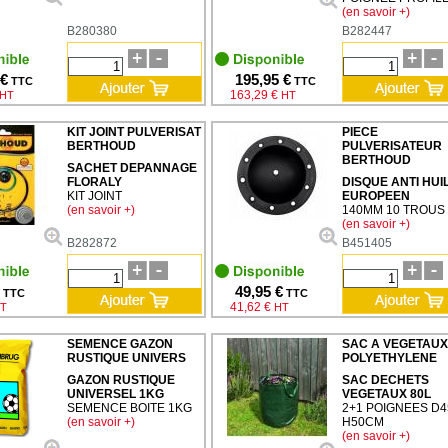
(en savoir +)
B280380
B282447
 €
195,95 €
TTC
TTC
163,29 €
HT
HT
KIT JOINT PULVERISAT
PIECE
BERTHOUD
PULVERISATEUR
BERTHOUD
SACHET DEPANNAGE
FLORALY
DISQUE ANTI HUI
KIT JOINT
EUROPEEN
(en savoir +)
140MM 10 TROUS
(en savoir +)
B282872
B451405
49,95 €
TTC
TTC
41,62 €
T
HT
SEMENCE GAZON
SAC A VEGETAUX
RUSTIQUE UNIVERS
POLYETHYLENE
GAZON RUSTIQUE
SAC DECHETS
UNIVERSEL 1KG
VEGETAUX 80L
SEMENCE BOITE 1KG
2+1 POIGNEES D
(en savoir +)
H50CM
(en savoir +)