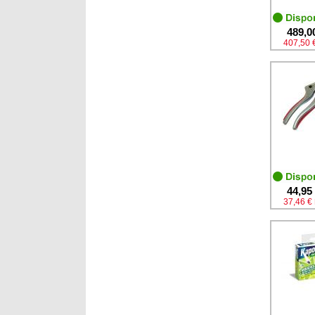
489,0
407,50 
44,95
37,46 €