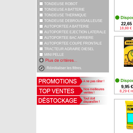
TONDEUSE ROBOT
TONDEUSE A BATTERIE
TONDEUSE THERMIQUE
TONDEUSE DEBROUSSAILLEUSE
22,65
AUTOPORTEE A BATTERIE
18,88 €
AUTOPORTEE EJECTION LATERALE
AUTOPORTEE BAC ARRIERE
AUTOPORTEE COUPE FRONTALE
TRACTEUR AGRAIRE DIESEL
MINI PELLE
Réinitialiser les filtres.
9,95 €
8,29 €
H