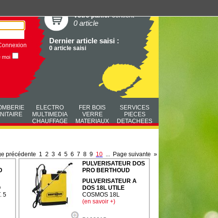
Votre panier
contient
0 article
Dernier article saisi :
Connexion
0 article saisi
e moi
OMBERIE
ELECTRO
FER BOIS
SERVICES
NITAIRE
MULTIMEDIA
VERRE
PIECES
CHAUFFAGE
MATERIAUX
DETACHEES
e précédente
1
2
3
4
5
6
7
8
9
10
...
Page suivante
»
PULVERISATEUR DOS
D
PRO BERTHOUD
PULVERISATEUR A
O
DOS 18L UTILE
 5
COSMOS 18L
(en savoir +)