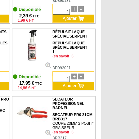
BD890131
2,39 €
TTC
1,99 €
HT
NTS
RÉPULSIF LAQUE
SPÉCIAL SERPENT
ULÉS
RÉPULSIF LAQUE
SPÉCIAL SERPENT
1L
(en savoir +)
BD992021
17,95 €
TTC
14,96 €
HT
S PRO
SECATEUR
PROFESSIONNEL
BARNEL
PRO
SECATEUR PR0 21CM
BRB317
COUPE 23MM 2 POSIT°
GRAISSEUR
(en savoir +)
BRB317