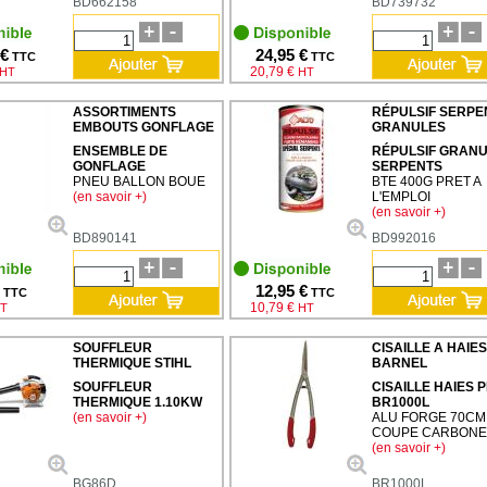
BD662158
BD739732
 €
24,95 €
TTC
TTC
20,79 €
HT
HT
ASSORTIMENTS
RÉPULSIF SERPE
EMBOUTS GONFLAGE
GRANULES
ENSEMBLE DE
RÉPULSIF GRAN
GONFLAGE
SERPENTS
PNEU BALLON BOUE
BTE 400G PRET A
(en savoir +)
L'EMPLOI
(en savoir +)
BD890141
BD992016
12,95 €
TTC
TTC
10,79 €
T
HT
SOUFFLEUR
CISAILLE A HAIE
THERMIQUE STIHL
BARNEL
SOUFFLEUR
CISAILLE HAIES 
THERMIQUE 1.10KW
BR1000L
(en savoir +)
ALU FORGE 70CM
COUPE CARBONE
(en savoir +)
BG86D
BR1000L