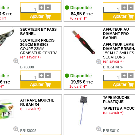
0 €
84,95 €
TTC
TTC
€
70,79 €
HT
HT
SECATEUR BY PASS
AFFUTEUR AU
BARNEL
DIAMANT PRO
BARNEL
SECATEUR PRECIS
20.5CM BRB808
AFFUTEUR LAME
COUPE 23MM
DIAMANT BRBSH
GRAISSEUR CENTRAL
15CM / CISAILLES
(en savoir +)
SECATEURS
(en savoir +)
BRB808
BRBSHARP
 €
19,95 €
TTC
TTC
16,62 €
HT
HT
TAPE MOUCHE
ATTRAPE MOUCHE
PLASTIQUE
RUBAN X4
TAPETTE A MOU
(en savoir +)
(en savoir +)
BRU3005
BRU3010