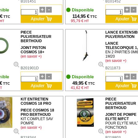
B101451
B101452
 €
114,95 €
TTC
TTC
95,79 €
HT
HT
PIECE
LANCE EXTENSIB
PULVERISATEUR
PULVERISATION
BERTHOUD
LANCE
JOINT PISTON
TELESCOPIQUE 1
COSMOS 18+
EN 2 PARTIES 0M6
(en savoir +)
1M20
(en savoir +)
B201901D
B211873
 €
49,95 €
TTC
TTC
41,62 €
T
HT
KIT ENTRETIEN
PIECE
COSMOS 18 PRO
PULVERISATEUR
BERTHOUD
PIECE COSMOS 18
PRO BERTHOUD
JOINT DE POMPE
KIT COMPLET SAV
ELYTE M/FCT
POMPE
POUR ELYTE MULT
(en savoir +)
FONCTIONS
(en savoir +)
B218344
B219803