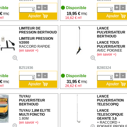
 €
19,95 €
TTC
TTC
16,62 €
HT
HT
LIMITEUR DE
LANCE
PRESSION BERTHOUD
PULVERISATEUR
BERTHOUD
LIMITEUR PRESSION
V2000
LANCE TOUS
RACCORD RAPIDE
PULVERISATEUR
(en savoir +)
AVEC POIGNEE
(en savoir +)
B251936
B280324
 €
31,95 €
TTC
TTC
26,62 €
HT
HT
TUYAU
LANCE
PULVERISTEUR
PULVERISATION
BERTHOUD
TELESCOPIQ
TUYAU 1,8M ELYTE
LANCE
MULTI FONCTIO
TELESCOPIQUE
1.80M
GEANTE 3,6
(en savoir +)
+ RACCORD +
POIGNEE PROFIL