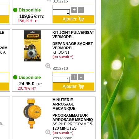
B102215
189,95 €
TTC
158,29 €
HT
LE
KIT JOINT PULVERISAT
VERMOREL
DEPANNAGE SACHET
,20M
VERMOREL
0 A
KIT JOINT
(en savoir +)
B212310
24,95 €
TTC
20,79 €
HT
MINUTERIE
ARROSAGE
MECANIQUE
PROGRAMMATEUR
ARROSAGE MECANIQ
I-
SS PILE PROGRAME 5-
120 MINUTES
(en savoir +)
B22100000