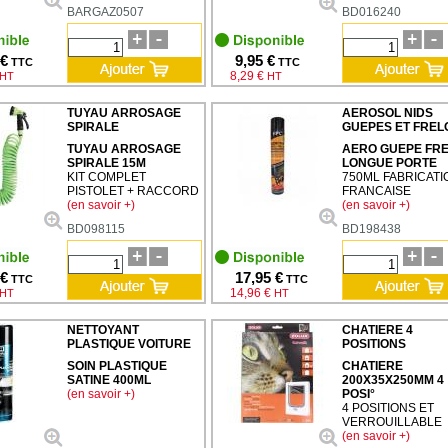
BARGAZ0507
BD016240
 €
9,95 €
TTC
TTC
8,29 €
HT
HT
TUYAU ARROSAGE
AEROSOL NIDS
SPIRALE
GUEPES ET FREL
TUYAU ARROSAGE
AERO GUEPE FR
SPIRALE 15M
LONGUE PORTE
KIT COMPLET
750ML FABRICATI
PISTOLET + RACCORD
FRANCAISE
(en savoir +)
(en savoir +)
BD098115
BD198438
 €
17,95 €
TTC
TTC
14,96 €
HT
HT
NETTOYANT
CHATIERE 4
PLASTIQUE VOITURE
POSITIONS
SOIN PLASTIQUE
CHATIERE
SATINE 400ML
200X35X250MM 4
(en savoir +)
POSI°
4 POSITIONS ET
VERROUILLABLE
(en savoir +)