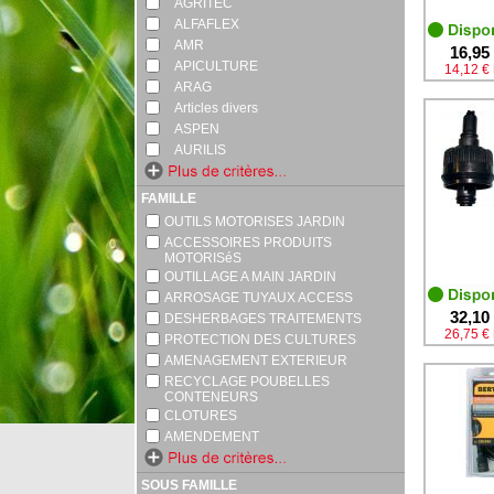
AGRITEC
ALFAFLEX
AMR
16,95
APICULTURE
14,12 €
ARAG
Articles divers
ASPEN
AURILIS
FAMILLE
OUTILS MOTORISES JARDIN
ACCESSOIRES PRODUITS
MOTORISéS
OUTILLAGE A MAIN JARDIN
ARROSAGE TUYAUX ACCESS
32,10
DESHERBAGES TRAITEMENTS
26,75 €
PROTECTION DES CULTURES
AMENAGEMENT EXTERIEUR
RECYCLAGE POUBELLES
CONTENEURS
CLOTURES
AMENDEMENT
SOUS FAMILLE