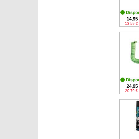
14,95
13,59 €
24,95
20,79 €