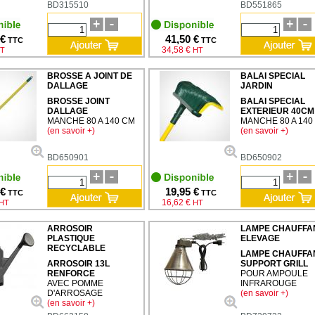
BD315510
BD551865
 €
41,50 €
TTC
TTC
34,58 €
T
HT
BROSSE A JOINT DE
BALAI SPECIAL
DALLAGE
JARDIN
BROSSE JOINT
BALAI SPECIAL
DALLAGE
EXTERIEUR 40CM
MANCHE 80 A 140 CM
MANCHE 80 A 140
(en savoir +)
(en savoir +)
BD650901
BD650902
 €
19,95 €
TTC
TTC
16,62 €
HT
HT
ARROSOIR
LAMPE CHAUFFA
PLASTIQUE
ELEVAGE
RECYCLABLE
LAMPE CHAUFFA
ARROSOIR 13L
SUPPORT GRILL
RENFORCE
POUR AMPOULE
AVEC POMME
INFRAROUGE
D'ARROSAGE
(en savoir +)
(en savoir +)