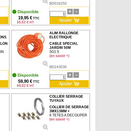
BD016250
19,95 €
TTC
16,62 €
HT
ALIM RALLONGE
ONS
ELECTRIQUE
ELON
CABLE SPECIAL
JARDIN 50M
ON
3G1.5
(en savoir +)
BD243036
59,90 €
TTC
49,92 €
HT
COLLIER SERRAGE
TUYAUX
COLLIER DE SERRAGE
3MX13MM +
6 TETES A DECOUPER
(en savoir +)