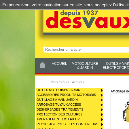
En poursuivant votre navigation sur ce site, vous acceptez l'utilis
ACCUEIL
MOTOCULTURE
OUTILS A MAI
& JARDIN
ELECTROPORTA
Vous êtes ici...
Accueil
»
OUTILS MOTORISES JARDIN
Affichage 
ACCESSOIRES PRODUITS MOTORISéS
OUTILLAGE A MAIN JARDIN
ARROSAGE TUYAUX ACCESS
DESHERBAGES TRAITEMENTS
PROTECTION DES CULTURES
AMENAGEMENT EXTERIEUR
RECYCLAGE POUBELLES CONTENEURS