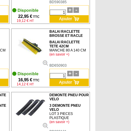
BD590385
22,95 €
TTC
19,12 €
HT
BALAI RACLETTE
BROSSE ET RACLE
BALAI RACLETTE
TETE 42CM
 CM
MANCHE 80 A 140 CM
(en savoir +)
BD650903
16,95 €
TTC
14,12 €
HT
NTE
DEMONTE PNEU POUR
VELO
NTE
3 DEMONTE PNEU
VELO
LOT 3 PIECES
PLASTIQUE
(en savoir +)