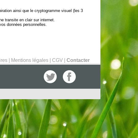
ration ainsi que le cryptogramme visuel (les 3
transite en clair sur internet.
 vos données personnelles.
ires
|
Mentions légales
|
CGV
|
Contacter