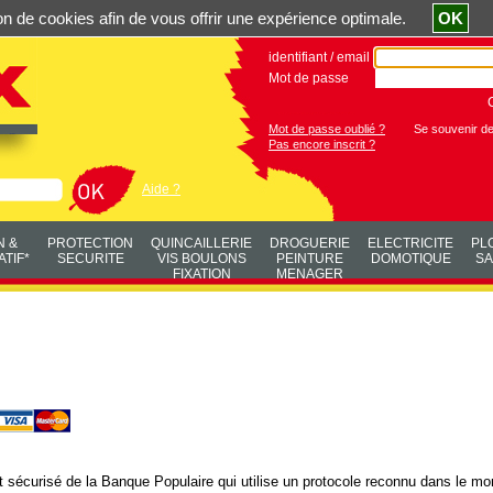
ation de cookies afin de vous offrir une expérience optimale.
OK
identifiant / email
Mot de passe
Mot de passe oublié ?
Se souvenir d
Pas encore inscrit ?
Aide ?
N &
PROTECTION
QUINCAILLERIE
DROGUERIE
ELECTRICITE
PL
TIF*
SECURITE
VIS BOULONS
PEINTURE
DOMOTIQUE
SA
FIXATION
MENAGER
sécurisé de la Banque Populaire qui utilise un protocole reconnu dans le mon