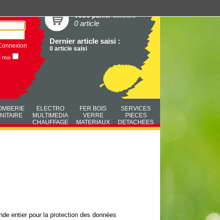
Votre panier
contient
0 article
Dernier article saisi :
Connexion
0 article saisi
e moi
OMBERIE
ELECTRO
FER BOIS
SERVICES
NITAIRE
MULTIMEDIA
VERRE
PIECES
CHAUFFAGE
MATERIAUX
DETACHEES
de entier pour la protection des données