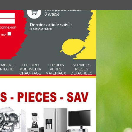
Votre panier
contient
0 article
Dernier article saisi :
Connexion
0 article saisi
e moi
OMBERIE
ELECTRO
FER BOIS
SERVICES
NITAIRE
MULTIMEDIA
VERRE
PIECES
CHAUFFAGE
MATERIAUX
DETACHEES