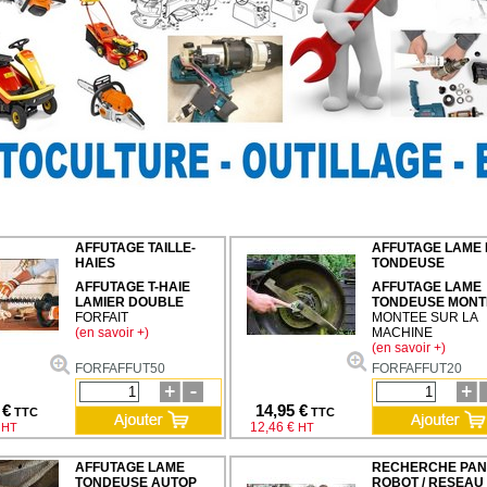
AFFUTAGE TAILLE-
AFFUTAGE LAME 
HAIES
TONDEUSE
AFFUTAGE T-HAIE
AFFUTAGE LAME
LAMIER DOUBLE
TONDEUSE MONT
FORFAIT
MONTEE SUR LA
(en savoir +)
MACHINE
(en savoir +)
FORFAFFUT50
FORFAFFUT20
 €
14,95 €
TTC
TTC
12,46 €
HT
HT
AFFUTAGE LAME
RECHERCHE PA
TONDEUSE AUTOP
ROBOT / RESEAU