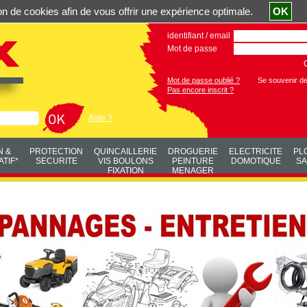
ation de cookies afin de vous offrir une expérience optimale.
OK
identifiant / email
Mot de passe
Mot de passe oublié ?
Se souvenir d
Pas encore inscrit ?
Aide ?
N &
PROTECTION
QUINCAILLERIE
DROGUERIE
ELECTRICITE
PL
TIF*
SECURITE
VIS BOULONS
PEINTURE
DOMOTIQUE
SA
FIXATION
MENAGER