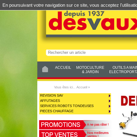
En poursuivant votre navigation sur ce site, vous acceptez l'utilis
ACCUEIL
MOTOCULTURE
OUTILS A MAI
& JARDIN
ELECTROPORTA
Vous êtes ici...
Accueil
»
REVISION SAV
AFFUTAGES
SERVICES ROBOTS TONDEUSES
PIECES CHAUFFAGE