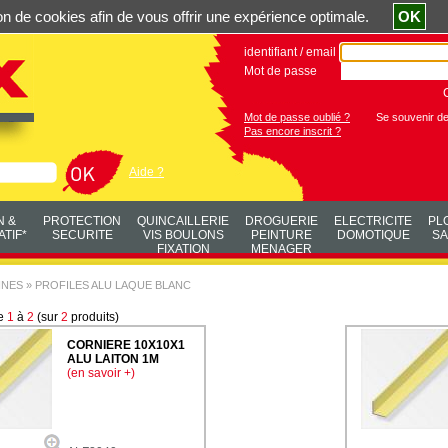
ation de cookies afin de vous offrir une expérience optimale.
OK
identifiant / email
Mot de passe
Mot de passe oublié ?
Se souvenir d
Pas encore inscrit ?
Aide ?
N &
PROTECTION
QUINCAILLERIE
DROGUERIE
ELECTRICITE
PL
TIF*
SECURITE
VIS BOULONS
PEINTURE
DOMOTIQUE
SA
FIXATION
MENAGER
NNES
»
PROFILES ALU LAQUE BLANC
de
1
à
2
(sur
2
produits)
CORNIERE 10X10X1
ALU LAITON 1M
(en savoir +)