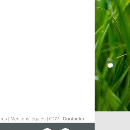
ires
|
Mentions légales
|
CGV
|
Contacter