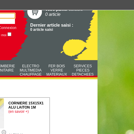
Votre panier
contient
0 article
Dernier article saisi :
Connexion
0 article saisi
e moi
OMBERIE
ELECTRO
FER BOIS
SERVICES
NITAIRE
MULTIMEDIA
VERRE
PIECES
CHAUFFAGE
MATERIAUX
DETACHEES
CORNIERE 15X15X1
ALU LAITON 1M
(en savoir +)