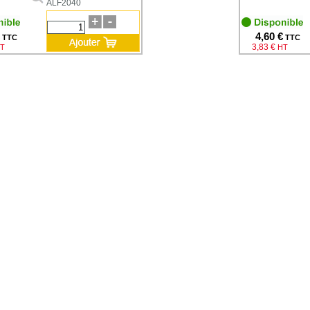
ALF2040
4,60 €
TTC
TTC
3,83 €
T
HT