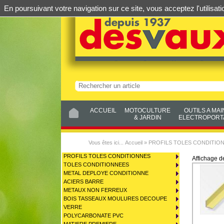
En poursuivant votre navigation sur ce site, vous acceptez l'utilis
ACCUEIL
MOTOCULTURE
OUTILS A MAI
& JARDIN
ELECTROPORTA
Vous êtes ici...
Accueil
»
PROFILS TOLES CONDITIO
PROFILS TOLES CONDITIONNES
Affichage 
TOLES CONDITIONNEES
METAL DEPLOYE CONDITIONNE
ACIERS BARRE
METAUX NON FERREUX
BOIS TASSEAUX MOULURES DECOUPE
VERRE
POLYCARBONATE PVC