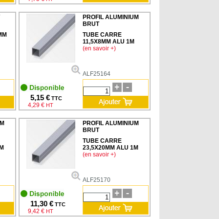
PROFIL ALUMINIUM
BRUT
MM
TUBE CARRE
11,5X8MM ALU 1M
(en savoir +)
ALF25164
5,15 €
TTC
4,29 €
HT
UM
PROFIL ALUMINIUM
BRUT
TUBE CARRE
1M
23,5X20MM ALU 1M
(en savoir +)
ALF25170
11,30 €
TTC
9,42 €
HT