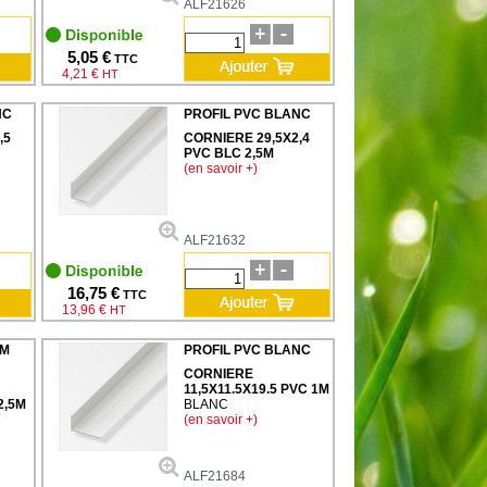
ALF21626
5,05 €
TTC
4,21 €
HT
NC
PROFIL PVC BLANC
,5
CORNIERE 29,5X2,4
PVC BLC 2,5M
(en savoir +)
ALF21632
16,75 €
TTC
13,96 €
HT
UM
PROFIL PVC BLANC
CORNIERE
11,5X11.5X19.5 PVC 1M
2,5M
BLANC
(en savoir +)
ALF21684