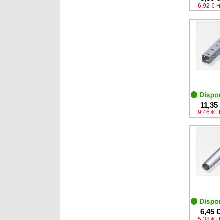
6,92 €
H
11,35
9,46 €
H
6,45 €
5,38 €
H