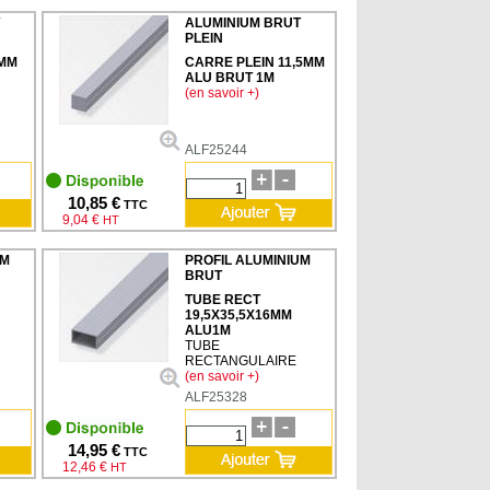
ALUMINIUM BRUT
PLEIN
5MM
CARRE PLEIN 11,5MM
ALU BRUT 1M
(en savoir +)
ALF25244
10,85 €
TTC
9,04 €
HT
UM
PROFIL ALUMINIUM
BRUT
TUBE RECT
19,5X35,5X16MM
ALU1M
TUBE
RECTANGULAIRE
(en savoir +)
ALF25328
14,95 €
TTC
12,46 €
HT