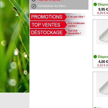
Réinitialiser les filtres.
9,95 €
8,29 €
H
4,00 €
3,33 €
H