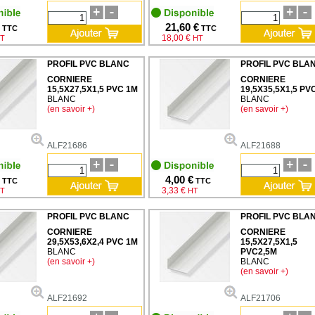
21,60 €
TTC
TTC
18,00 €
T
HT
PROFIL PVC BLANC
PROFIL PVC BLA
CORNIERE
CORNIERE
15,5X27,5X1,5 PVC 1M
19,5X35,5X1,5 PV
BLANC
BLANC
(en savoir +)
(en savoir +)
ALF21686
ALF21688
4,00 €
TTC
TTC
3,33 €
T
HT
PROFIL PVC BLANC
PROFIL PVC BLA
CORNIERE
CORNIERE
29,5X53,6X2,4 PVC 1M
15,5X27,5X1,5
BLANC
PVC2,5M
(en savoir +)
BLANC
(en savoir +)
ALF21692
ALF21706