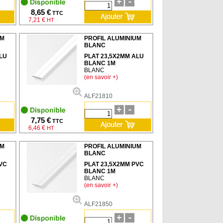
8,65 €
TTC
7,21 €
HT
UM
PROFIL ALUMINIUM
BLANC
LU
PLAT 23,5X2MM ALU
BLANC 1M
BLANC
(en savoir +)
ALF21810
7,75 €
TTC
6,46 €
HT
UM
PROFIL ALUMINIUM
BLANC
VC
PLAT 23,5X2MM PVC
BLANC 1M
BLANC
(en savoir +)
ALF21850