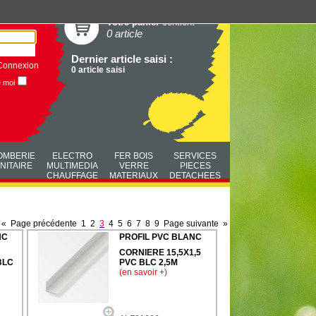
Votre panier
contient
0 article
Dernier article saisi :
Connexion
0 article saisi
e moi
OMBERIE
ELECTRO
FER BOIS
SERVICES
NITAIRE
MULTIMEDIA
VERRE
PIECES
CHAUFFAGE
MATERIAUX
DETACHEES
«
Page précédente
1
2
3
4
5
6
7
8
9
Page suivante
»
NC
PROFIL PVC BLANC
CORNIERE 15,5X1,5
BLC
PVC BLC 2,5M
(en savoir +)