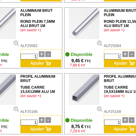
ALUMINIUM BRUT
ALUMINIUM BRUT
PLEIN
PLEIN
ROND PLEIN 7,5MM
ROND PLEIN 11,5
ALU BRUT 1M
ALU BRUT 1M
(en savoir +)
(en savoir +)
ALF25082
ALF25084
9,45 €
TTC
TTC
7,88 €
T
HT
PROFIL ALUMINIUM
PROFIL ALUMINI
BRUT
BRUT
TUBE CARRE
TUBE CARRE
15,5X12MM ALU 1M
19,5X16MM ALU 
(en savoir +)
(en savoir +)
ALF25166
ALF25168
8,75 €
TTC
TTC
7,29 €
T
HT