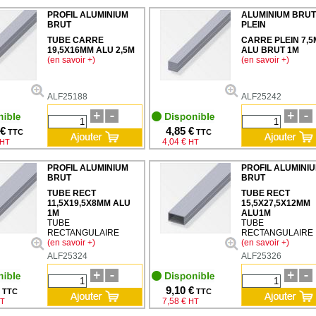
PROFIL ALUMINIUM
ALUMINIUM BRUT
BRUT
PLEIN
TUBE CARRE
CARRE PLEIN 7,
19,5X16MM ALU 2,5M
ALU BRUT 1M
(en savoir +)
(en savoir +)
ALF25188
ALF25242
 €
4,85 €
TTC
TTC
4,04 €
HT
HT
PROFIL ALUMINIUM
PROFIL ALUMINI
BRUT
BRUT
TUBE RECT
TUBE RECT
11,5X19,5X8MM ALU
15,5X27,5X12MM
1M
ALU1M
TUBE
TUBE
RECTANGULAIRE
RECTANGULAIRE
(en savoir +)
(en savoir +)
ALF25324
ALF25326
9,10 €
TTC
TTC
7,58 €
T
HT