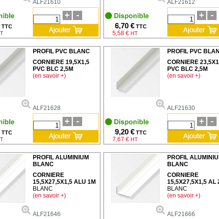
ALF21610
ALF21612
6,70 €
TTC
TTC
5,58 €
T
HT
PROFIL PVC BLANC
PROFIL PVC BLA
CORNIERE 19,5X1,5
CORNIERE 23,5X1
PVC BLC 2,5M
PVC BLC 2,5M
(en savoir +)
(en savoir +)
ALF21628
ALF21630
9,20 €
TTC
TTC
7,67 €
T
HT
PROFIL ALUMINIUM
PROFIL ALUMINI
BLANC
BLANC
CORNIERE
CORNIERE
15,5X27,5X1,5 ALU 1M
15,5X27,5X1,5 AL 
BLANC
BLANC
(en savoir +)
(en savoir +)
ALF21646
ALF21666