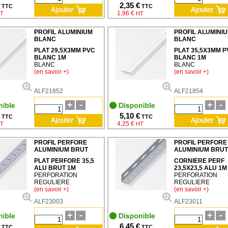
2,35 €
TTC
TTC
1,96 €
T
HT
PROFIL ALUMINIUM
PROFIL ALUMINI
BLANC
BLANC
PLAT 29,5X3MM PVC
PLAT 35,5X3MM P
BLANC 1M
BLANC 1M
BLANC
BLANC
(en savoir +)
(en savoir +)
ALF21852
ALF21854
5,10 €
TTC
TTC
4,25 €
T
HT
PROFIL PERFORE
PROFIL PERFORE
ALUMINIUM BRUT
ALUMINIUM BRUT
PLAT PERFORE 35,5
CORNIERE PERF
ALU BRUT 1M
23,5X23,5 ALU 1M
PERFORATION
PERFORATION
REGULIERE
REGULIERE
(en savoir +)
(en savoir +)
ALF23003
ALF23011
6,45 €
TTC
TTC