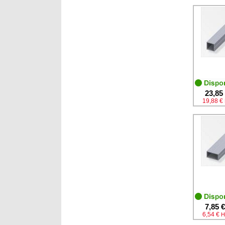
23,85
19,88 €
7,85 €
6,54 €
H