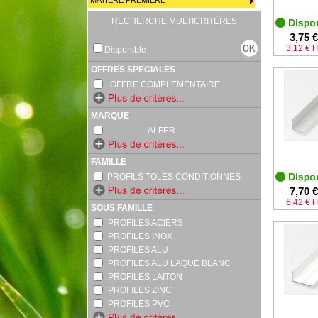
MATIERE PREMIERE
RECHERCHE MULTICRITÈRES
3,75 €
3,12 €
H
Disponible
OFFRES SPECIALES
OFFRE COMPLEMENTAIRE
MARQUE
ALFER
FAMILLE
PROFILS TOLES CONDITIONNES
7,70 €
6,42 €
H
SOUS FAMILLE
PROFILES ACIERS
PROFILES INOX
PROFILES ALU
PROFILES ALU LAQUE BLANC
PROFILES LAITON
PROFILES ZINC
PROFILES PVC