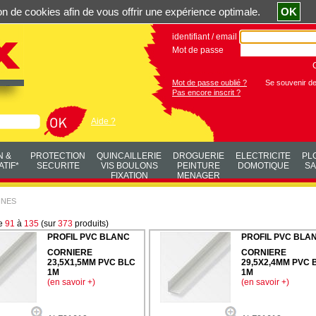
ation de cookies afin de vous offrir une expérience optimale.
OK
identifiant / email
Mot de passe
Mot de passe oublié ?
Se souvenir d
Pas encore inscrit ?
Aide ?
N &
PROTECTION
QUINCAILLERIE
DROGUERIE
ELECTRICITE
PL
TIF*
SECURITE
VIS BOULONS
PEINTURE
DOMOTIQUE
SA
FIXATION
MENAGER
NNES
de
91
à
135
(sur
373
produits)
PROFIL PVC BLANC
PROFIL PVC BLA
CORNIERE
CORNIERE
23,5X1,5MM PVC BLC
29,5X2,4MM PVC 
1M
1M
(en savoir +)
(en savoir +)