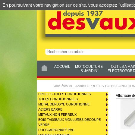
En poursuivant votre navigation sur ce site, vous acceptez l'utilis
ACCUEIL
MOTOCULTURE
OUTILS A MAI
& JARDIN
ELECTROPORTA
Vous êtes ici...
Accueil
»
PROFILS TOLES CONDITIO
PROFILS TOLES CONDITIONNES
Affichage 
TOLES CONDITIONNEES
METAL DEPLOYE CONDITIONNE
ACIERS BARRE
METAUX NON FERREUX
BOIS TASSEAUX MOULURES DECOUPE
VERRE
POLYCARBONATE PVC