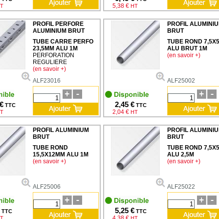
5,38 €
T
HT
PROFIL PERFORE
PROFIL ALUMINI
ALUMINIUM BRUT
BRUT
TUBE CARRE PERFO
TUBE ROND 7,5X
23,5MM ALU 1M
ALU BRUT 1M
PERFORATION
(en savoir +)
REGULIERE
(en savoir +)
ALF23016
ALF25002
 €
2,45 €
TTC
TTC
2,04 €
T
HT
PROFIL ALUMINIUM
PROFIL ALUMINI
BRUT
BRUT
TUBE ROND
TUBE ROND 7,5X
15,5X12MM ALU 1M
ALU 2,5M
(en savoir +)
(en savoir +)
ALF25006
ALF25022
5,25 €
TTC
TTC
4,38 €
T
HT