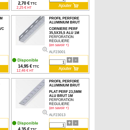
2,70 €
TTC
2,25 €
HT
UM
PROFIL PERFORE
ALUMINIUM BRUT
VC
CORNIERE PERF
35,5X35,5 ALU 1M
PERFORATION
REGULIERE
(en savoir +)
ALF23001
14,95 €
TTC
12,46 €
HT
PROFIL PERFORE
ALUMINIUM BRUT
PLAT PERF 23,5MM
ALU BRUT 1M
PERFORATION
REGULIERE
(en savoir +)
ALF23013
4,35 €
TTC