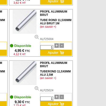
3,62 €
HT
UM
PROFIL ALUMINIUM
BRUT
5MM
TUBE ROND 11,5X8MM
ALU BRUT 1M
(en savoir +)
ALF25004
4,95 €
TTC
4,12 €
HT
UM
PROFIL ALUMINIUM
BRUT
5MM
TUBEROND 11,5X8MM
ALU 2,5M
(en savoir +)
ALF25024
9,30 €
TTC
7,75 €
HT