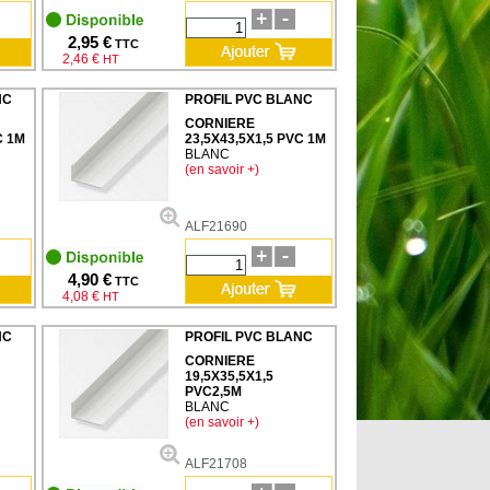
2,95 €
TTC
2,46 €
HT
NC
PROFIL PVC BLANC
CORNIERE
C 1M
23,5X43,5X1,5 PVC 1M
BLANC
(en savoir +)
ALF21690
4,90 €
TTC
4,08 €
HT
NC
PROFIL PVC BLANC
CORNIERE
19,5X35,5X1,5
PVC2,5M
BLANC
(en savoir +)
ALF21708