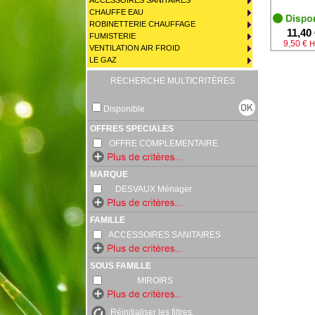
ACCESSOIRES SANITAIRES
CHAUFFE EAU
ROBINETTERIE CHAUFFAGE
11,40
FUMISTERIE
9,50 €
H
VENTILATION AIR FROID
LE GAZ
RECHERCHE MULTICRITÈRES
Disponible
OFFRES SPECIALES
OFFRE COMPLEMENTAIRE
MARQUE
DESVAUX Ménager
FAMILLE
ACCESSOIRES SANITAIRES
SOUS FAMILLE
MIROIRS
Réinitialiser les filtres.