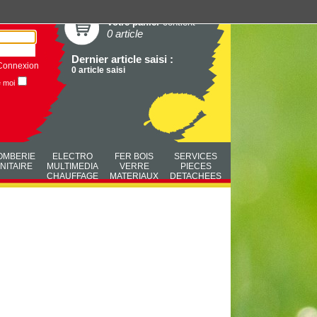
Votre panier
contient
0 article
Dernier article saisi :
Connexion
0 article saisi
e moi
OMBERIE
ELECTRO
FER BOIS
SERVICES
NITAIRE
MULTIMEDIA
VERRE
PIECES
CHAUFFAGE
MATERIAUX
DETACHEES