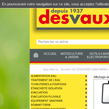
En poursuivant votre navigation sur ce site, vous acceptez l'utilis
ACCUEIL
MOTOCULTURE
OUTILS A MAI
& JARDIN
ELECTROPORTA
Vous êtes ici...
Accueil
»
ACCESSOIRES SANITAIRES
ALIMENTATION EAU
Affichage 
TRAITEMENT DE L'EAU
TUYAUTERIES & FIXATIONS
ETANCHEITE ISOLATION
EVACUATION
EVACUATION PLUVIALE
EQUIPEMENT SANITAIRE
ROBINETTERIE