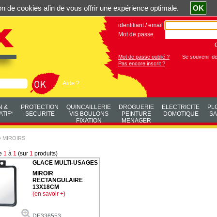
ation de cookies afin de vous offrir une expérience optimale.
OK
identifiant / email
Mot de passe
Mot de passe oublié ?
Se souvenir d
Pas encore inscrit ?
Aide ?
N &
PROTECTION
QUINCAILLERIE
DROGUERIE
ELECTRICITE
PL
TIF*
SECURITE
VIS BOULONS
PEINTURE
DOMOTIQUE
SA
FIXATION
MENAGER
»
MIROIRS
de
1
à
1
(sur
1
produits)
GLACE MULTI-USAGES
MIROIR
RECTANGULAIRE
13X18CM
(en savoir +)
DE336553