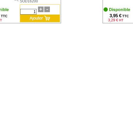
SOD16200
3,95 €
TTC
TTC
3,29 €
T
HT