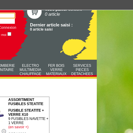
Votre panier
contient
0 article
Dernier article saisi :
Connexion
0 article saisi
e moi
OMBERIE
ELECTRO
FER BOIS
SERVICES
NITAIRE
MULTIMEDIA
VERRE
PIECES
CHAUFFAGE
MATERIAUX
DETACHEES
ASSORTIMENT
FUSIBLES STEATITE
FUSIBLE STEATITE +
VERRE X10
9 FUSIBLES NAVETTE +
1 VERRE
(en savoir +)