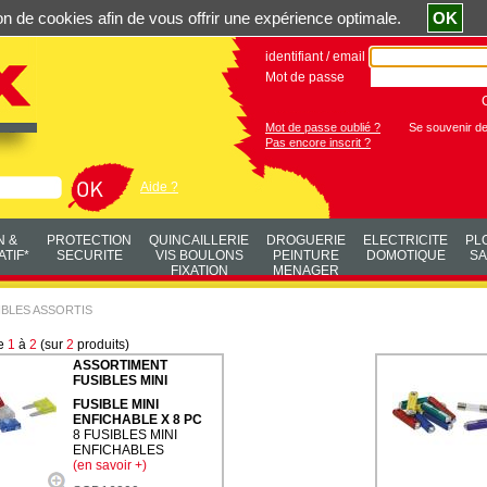
ation de cookies afin de vous offrir une expérience optimale.
OK
identifiant / email
Mot de passe
Mot de passe oublié ?
Se souvenir d
Pas encore inscrit ?
Aide ?
N &
PROTECTION
QUINCAILLERIE
DROGUERIE
ELECTRICITE
PL
TIF*
SECURITE
VIS BOULONS
PEINTURE
DOMOTIQUE
SA
FIXATION
MENAGER
BLES ASSORTIS
de
1
à
2
(sur
2
produits)
ASSORTIMENT
FUSIBLES MINI
FUSIBLE MINI
ENFICHABLE X 8 PC
8 FUSIBLES MINI
ENFICHABLES
(en savoir +)