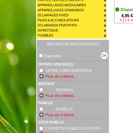
PROTECTION DES CIRCUITS
APPAREILLAGES MODULAIRES
APPAREILLAGES STANDARDS
4,95 €
ECLAIRAGES FIXES
4,12 €
PILES & ACCUMULATEURS
H
ECLAIRAGES PORTATIFS
DOMOTIQUE
FUSIBLES
RECHERCHE MULTICRITÈRES
Disponible
OFFRES SPECIALES
OFFRE COMPLEMENTAIRE
MARQUE
DESVAUX
FAMILLE
FUSIBLES
SOUS FAMILLE
COFFRETS FUSIBLES ASSORTIS