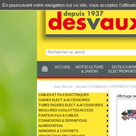
En poursuivant votre navigation sur ce site, vous acceptez l'utilis
ACCUEIL
MOTOCULTURE
OUTILS A MAI
& JARDIN
ELECTROPORTA
Vous êtes ici...
Accueil
»
FUSIBLES
»
COFFRETS FUSI
CABLES ET FILS ELECTRIQUES
Affichage 
GAINES ELECT & ACCESSOIRES
TUBES RIGIDES ELECT & ACCESSOIRES
MOULURES GOULOTTES ACCESS
FIXATION FILS & CABLES
CONNEXIONS & DERIVATIONS
ALIMENTATION
ARMOIRES & COFFRETS