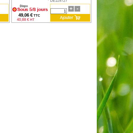
DE119727
49,06 €
TTC
40,88 €
HT