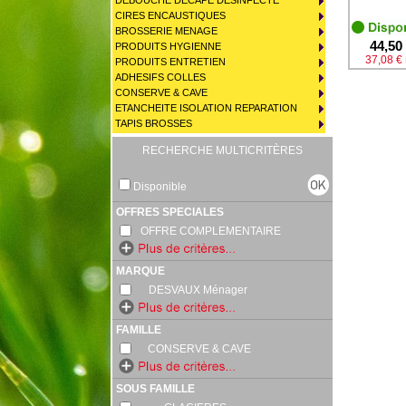
DEBOUCHE DECAPE DESINFECTE
CIRES ENCAUSTIQUES
BROSSERIE MENAGE
44,50
PRODUITS HYGIENNE
37,08 €
PRODUITS ENTRETIEN
ADHESIFS COLLES
CONSERVE & CAVE
ETANCHEITE ISOLATION REPARATION
TAPIS BROSSES
RECHERCHE MULTICRITÈRES
Disponible
OFFRES SPECIALES
OFFRE COMPLEMENTAIRE
MARQUE
DESVAUX Ménager
FAMILLE
CONSERVE & CAVE
SOUS FAMILLE