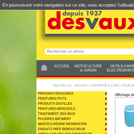
En poursuivant votre navigation sur ce site, vous acceptez l'utilis
ACCUEIL
MOTOCULTURE
OUTILS A MAI
& JARDIN
ELECTROPORTA
Vous êtes ici...
Accueil
»
CONSERVE & CAVE
»
GLACI
PINCEAUX ROULEAUX
Affichage 
PEINTURES POTS
PRODUITS DISTILLES
PEINTURES AEROSOLS
TRAITEMENT DES BOIS
POUDRES BATIMENT
MASTICS RESINE REPARATION
ENDUITS PATE REBOUCHEUR