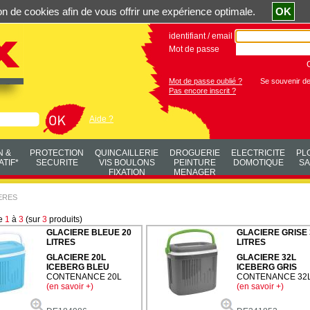
ation de cookies afin de vous offrir une expérience optimale.
OK
identifiant / email
Mot de passe
Mot de passe oublié ?
Se souvenir d
Pas encore inscrit ?
Aide ?
N &
PROTECTION
QUINCAILLERIE
DROGUERIE
ELECTRICITE
PL
TIF*
SECURITE
VIS BOULONS
PEINTURE
DOMOTIQUE
SA
FIXATION
MENAGER
ERES
de
1
à
3
(sur
3
produits)
GLACIERE BLEUE 20
GLACIERE GRISE 
LITRES
LITRES
GLACIERE 20L
GLACIERE 32L
ICEBERG BLEU
ICEBERG GRIS
CONTENANCE 20L
CONTENANCE 32
(en savoir +)
(en savoir +)