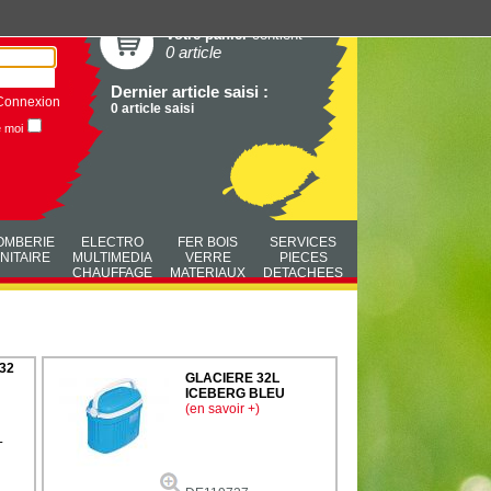
Votre panier
contient
0 article
Dernier article saisi :
Connexion
0 article saisi
e moi
OMBERIE
ELECTRO
FER BOIS
SERVICES
NITAIRE
MULTIMEDIA
VERRE
PIECES
CHAUFFAGE
MATERIAUX
DETACHEES
32
GLACIERE 32L
ICEBERG BLEU
(en savoir +)
L