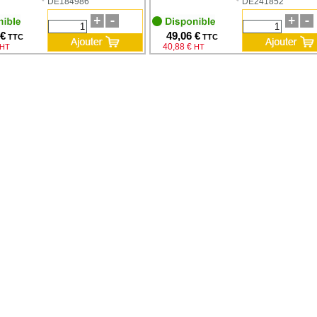
DE184986
DE241852
 €
49,06 €
TTC
TTC
40,88 €
HT
HT