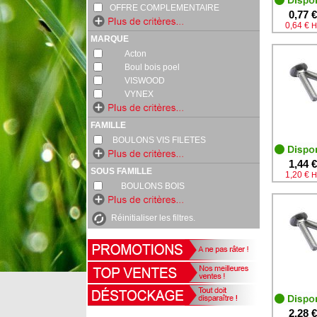
OFFRE COMPLEMENTAIRE
0,77 €
0,64 €
H
MARQUE
Acton
Boul bois poel
VISWOOD
VYNEX
FAMILLE
BOULONS VIS FILETES
1,44 €
SOUS FAMILLE
1,20 €
H
BOULONS BOIS
Réinitialiser les filtres.
2,28 €