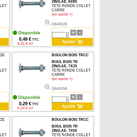
ZING.AE. 6X90
LET
TETE RONDE COLLET
CARRE
(en savoir +)
D640328
0,49 €
TTC
0,41 €
HT
CC
BOULON BOIS TRCC
BOUL BOIS TR
ZING.AE. 7X35
LET
TETE RONDE COLLET
CARRE
(en savoir +)
D640356
0,29 €
TTC
0,24 €
HT
CC
BOULON BOIS TRCC
BOUL BOIS TR
ZING.AE. 7X50
LET
TETE RONDE COLLET