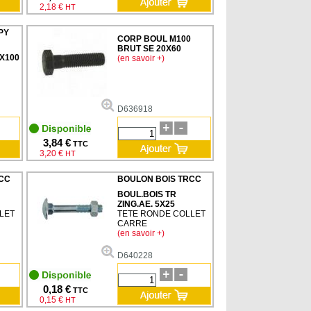
2,18 €
HT
PY
CORP BOUL M100
BRUT SE 20X60
0X100
(en savoir +)
D636918
3,84 €
TTC
3,20 €
HT
CC
BOULON BOIS TRCC
BOUL.BOIS TR
ZING.AE. 5X25
LET
TETE RONDE COLLET
CARRE
(en savoir +)
D640228
0,18 €
TTC
0,15 €
HT