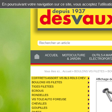
En poursuivant votre navigation sur ce site, vous acceptez l'utilis
ACCUEIL
MOTOCULTURE
OUTILS A MAI
& JARDIN
ELECTROPORTA
Vous êtes ici...
Accueil
»
BOULONS VIS FILETES
»
BO
COFFRETS ASSORT VIS BLS RDLS CHEV
Affichage 
BOULONS VIS FILETES
TIGES FILETEES
ECROUS
RONDELLES
VIS TOLE AUTO FOREUSE
CHEVILLES
GOUPILLES