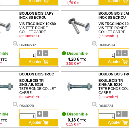
1,79 €
T
HT
BOULON BOIS JAPY
BOULON BOIS JA
INOX SS ECROU
INOX SS ECROU
VIS TRCC INOX 10X80
VIS TRCC INOX 1
VIS TETE RONDE
VIS TETE RONDE
COLLET CARRE
COLLET CARRE
(en savoir +)
(en savoir +)
D6004532
D6004534
4,20 €
TTC
TTC
3,50 €
T
HT
BOULON BOIS TRCC
BOULON BOIS TR
BOUL.BOIS TR
BOUL.BOIS TR
ZING.AE. 5X16
ZING.AE. 5X20
TETE RONDE COLLET
TETE RONDE COL
CARRE
CARRE
(en savoir +)
(en savoir +)
D640220
D640224
0,18 €
TTC
TTC
0,15 €
T
HT