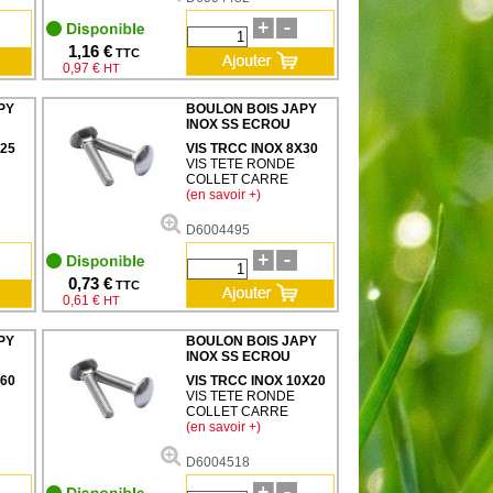
1,16 €
TTC
0,97 €
HT
PY
BOULON BOIS JAPY
INOX SS ECROU
X25
VIS TRCC INOX 8X30
VIS TETE RONDE
COLLET CARRE
(en savoir +)
D6004495
0,73 €
TTC
0,61 €
HT
PY
BOULON BOIS JAPY
INOX SS ECROU
X60
VIS TRCC INOX 10X20
VIS TETE RONDE
COLLET CARRE
(en savoir +)
D6004518