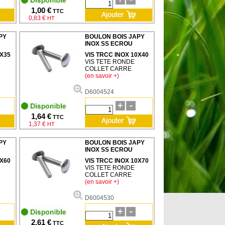
1,00 €
TTC
0,83 €
HT
PY
BOULON BOIS JAPY
INOX SS ECROU
0X35
VIS TRCC INOX 10X40
VIS TETE RONDE
COLLET CARRE
(en savoir +)
D6004524
1,64 €
TTC
1,37 €
HT
PY
BOULON BOIS JAPY
INOX SS ECROU
0X60
VIS TRCC INOX 10X70
VIS TETE RONDE
COLLET CARRE
(en savoir +)
D6004530
2,61 €
TTC