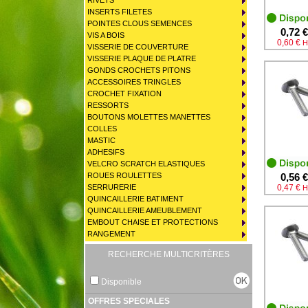
RIVETS
INSERTS FILETES
POINTES CLOUS SEMENCES
0,72 €
VIS A BOIS
0,60 €
H
VISSERIE DE COUVERTURE
VISSERIE PLAQUE DE PLATRE
GONDS CROCHETS PITONS
ACCESSOIRES TRINGLES
CROCHET FIXATION
RESSORTS
BOUTONS MOLETTES MANETTES
COLLES
MASTIC
ADHESIFS
VELCRO SCRATCH ELASTIQUES
ROUES ROULETTES
0,56 €
SERRURERIE
0,47 €
H
QUINCAILLERIE BATIMENT
QUINCAILLERIE AMEUBLEMENT
EMBOUT CHAISE ET PROTECTIONS
RANGEMENT
RECHERCHE MULTICRITÈRES
Disponible
OFFRES SPECIALES