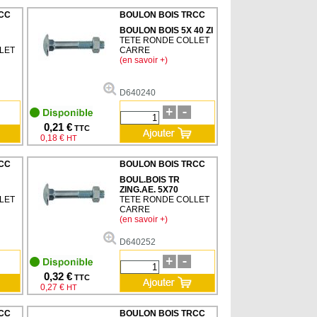
CC
BOULON BOIS TRCC
BOULON BOIS 5X 40 ZI
TETE RONDE COLLET
LET
CARRE
(en savoir +)
D640240
0,21 €
TTC
0,18 €
HT
CC
BOULON BOIS TRCC
BOUL.BOIS TR
ZING.AE. 5X70
LET
TETE RONDE COLLET
CARRE
(en savoir +)
D640252
0,32 €
TTC
0,27 €
HT
CC
BOULON BOIS TRCC