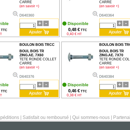
CARRE
CARRE
(en savoir +)
(en savoir +)
D640360
D640364
0,48 €
TTC
TTC
0,40 €
T
HT
BOULON BOIS TRCC
BOULON BOIS TR
BOUL BOIS TR
BOUL BOIS TR
ZING.AE. 7X60
ZING.AE. 7X70
TETE RONDE COLLET
TETE RONDE COL
CARRE
CARRE
(en savoir +)
(en savoir +)
D640376
D640384
0,46 €
TTC
TTC
0,38 €
T
HT
péditions
|
Satisfait ou remboursé
|
Qui sommes-nous
|
Partena