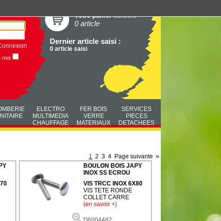
Votre panier
contient
0 article
Dernier article saisi :
Connexion
0 article saisi
e moi
OMBERIE
ELECTRO
FER BOIS
SERVICES
NITAIRE
MULTIMEDIA
VERRE
PIECES
CHAUFFAGE
MATERIAUX
DETACHEES
1
2
3
4
Page suivante
»
PY
BOULON BOIS JAPY
INOX SS ECROU
X70
VIS TRCC INOX 6X80
VIS TETE RONDE
COLLET CARRE
(en savoir +)
D6004482