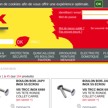
ation de cookies afin de vous offrir une expérience optimale.
OK
identifiant / email
Mot de passe
Mot de passe oublié ?
Se souvenir d
Pas encore inscrit ?
Aide ?
N &
PROTECTION
QUINCAILLERIE
DROGUERIE
ELECTRICITE
PL
TIF*
SECURITE
VIS BOULONS
PEINTURE
DOMOTIQUE
SA
FIXATION
MENAGER
ULONS BOIS
de
1
à
45
(sur
164
produits)
BOULON BOIS JAPY
BOULON BOIS JA
INOX SS ECROU
INOX SS ECROU
VIS TRCC INOX 6X60
VIS TRCC INOX 6
VIS TETE RONDE
VIS TETE RONDE
COLLET CARRE
COLLET CARRE
(en savoir +)
(en savoir +)
D6004478
D6004480