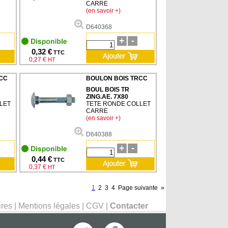
CARRE
(en savoir +)
D640368
0,32 €
TTC
0,27 €
HT
CC
BOULON BOIS TRCC
BOUL BOIS TR
ZING.AE. 7X80
LET
TETE RONDE COLLET
CARRE
(en savoir +)
D640388
0,44 €
TTC
0,37 €
HT
1
2
3
4
Page suivante
»
ires
|
Mentions légales
|
CGV
|
Contacter