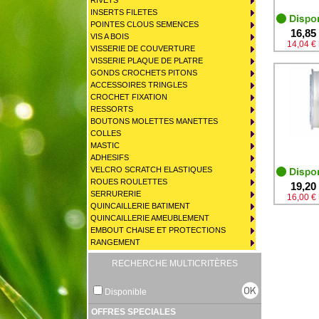
RIVETS
INSERTS FILETES
POINTES CLOUS SEMENCES
16,85
VIS A BOIS
14,04 €
VISSERIE DE COUVERTURE
VISSERIE PLAQUE DE PLATRE
GONDS CROCHETS PITONS
ACCESSOIRES TRINGLES
CROCHET FIXATION
RESSORTS
BOUTONS MOLETTES MANETTES
COLLES
MASTIC
ADHESIFS
VELCRO SCRATCH ELASTIQUES
ROUES ROULETTES
19,20
SERRURERIE
16,00 €
QUINCAILLERIE BATIMENT
QUINCAILLERIE AMEUBLEMENT
EMBOUT CHAISE ET PROTECTIONS
RANGEMENT
RECHERCHE MULTICRITÈRES
Disponible
OFFRES SPECIALES