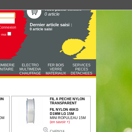
Votre panier
contient
0 article
Dernier article saisi :
Connexion
0 article saisi
e moi
OMBERIE
ELECTRO
FER BOIS
SERVICES
NITAIRE
MULTIMEDIA
VERRE
PIECES
CHAUFFAGE
MATERIAUX
DETACHEES
ON
FIL A PECHE NYLON
TRANSPARENT
FIL NYLON 46KG
D1MM LG 15M
00M
MINI ROPULEAU 15M
(en savoir +)
CHPNY4