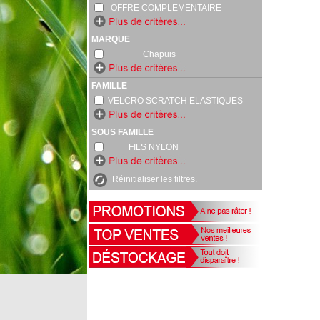
OFFRE COMPLEMENTAIRE
MARQUE
Chapuis
FAMILLE
VELCRO SCRATCH ELASTIQUES
SOUS FAMILLE
FILS NYLON
Réinitialiser les filtres.