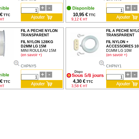
 €
10,95 €
TTC
TTC
9,12 €
HT
HT
FIL A PECHE NYLON
FIL A PECHE NYL
TRANSPARENT
TRANSPARENT
FIL NYLON 128KG
FIL NYLON +
D2MM LG 15M
ACCESSOIRES 1
MINI ROULEAU 15M
D1MM LG 10M
(en savoir +)
(en savoir +)
CHPNY5
CHPNY1
 €
4,30 €
TTC
TTC
3,58 €
HT
HT