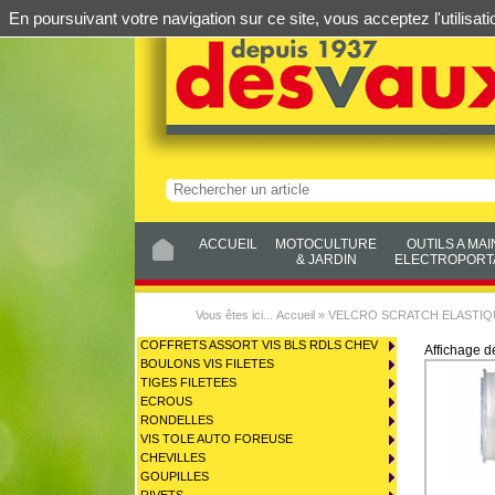
En poursuivant votre navigation sur ce site, vous acceptez l'utilis
ACCUEIL
MOTOCULTURE
OUTILS A MAI
& JARDIN
ELECTROPORTA
Vous êtes ici...
Accueil
»
VELCRO SCRATCH ELASTIQ
COFFRETS ASSORT VIS BLS RDLS CHEV
Affichage 
BOULONS VIS FILETES
TIGES FILETEES
ECROUS
RONDELLES
VIS TOLE AUTO FOREUSE
CHEVILLES
GOUPILLES