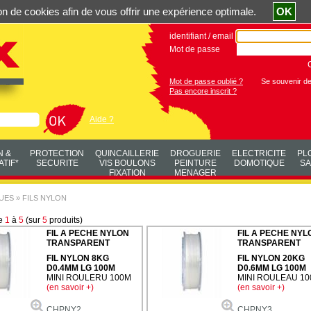
ation de cookies afin de vous offrir une expérience optimale.
OK
identifiant / email
Mot de passe
Mot de passe oublié ?
Se souvenir d
Pas encore inscrit ?
Aide ?
N &
PROTECTION
QUINCAILLERIE
DROGUERIE
ELECTRICITE
PL
TIF*
SECURITE
VIS BOULONS
PEINTURE
DOMOTIQUE
SA
FIXATION
MENAGER
UES
»
FILS NYLON
de
1
à
5
(sur
5
produits)
FIL A PECHE NYLON
FIL A PECHE NYL
TRANSPARENT
TRANSPARENT
FIL NYLON 8KG
FIL NYLON 20KG
D0.4MM LG 100M
D0.6MM LG 100M
MINI ROULERU 100M
MINI ROULEAU 1
(en savoir +)
(en savoir +)
CHPNY2
CHPNY3