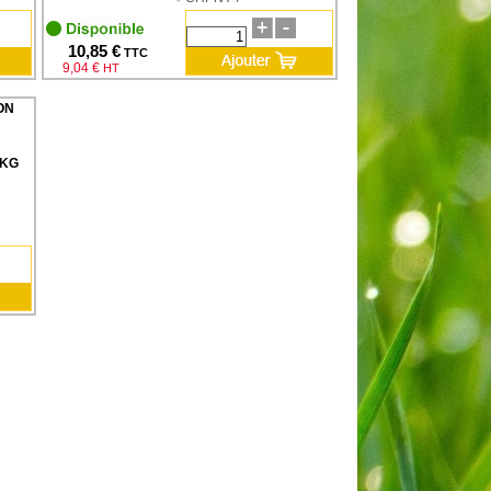
10,85 €
TTC
9,04 €
HT
ON
0KG