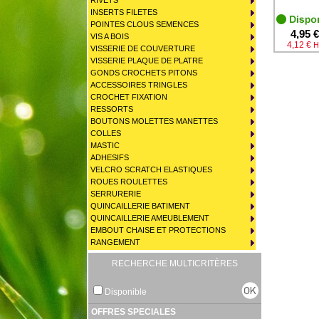
RIVETS
INSERTS FILETES
POINTES CLOUS SEMENCES
4,95 €
VIS A BOIS
4,12 €
H
VISSERIE DE COUVERTURE
VISSERIE PLAQUE DE PLATRE
GONDS CROCHETS PITONS
ACCESSOIRES TRINGLES
CROCHET FIXATION
RESSORTS
BOUTONS MOLETTES MANETTES
COLLES
MASTIC
ADHESIFS
VELCRO SCRATCH ELASTIQUES
ROUES ROULETTES
SERRURERIE
QUINCAILLERIE BATIMENT
QUINCAILLERIE AMEUBLEMENT
EMBOUT CHAISE ET PROTECTIONS
RANGEMENT
RECHERCHE MULTICRITÈRES
Disponible
OFFRES SPECIALES