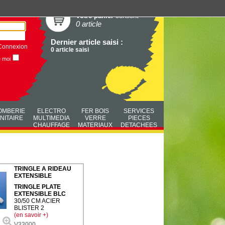
Votre panier
contient
0 article
Dernier article saisi :
Connexion
0 article saisi
e moi
OMBERIE
ELECTRO
FER BOIS
SERVICES
NITAIRE
MULTIMEDIA
VERRE
PIECES
CHAUFFAGE
MATERIAUX
DETACHEES
TRINGLE A RIDEAU
EXTENSIBLE
TRINGLE PLATE
EXTENSIBLE BLC
30/50 CM ACIER
BLISTER 2
(en savoir +)
V33000