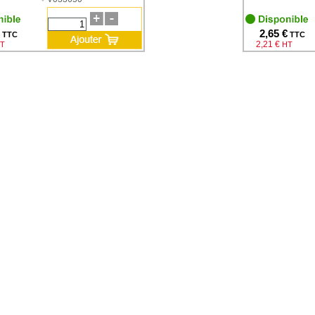
2,65 €
TTC
TTC
2,21 €
T
HT