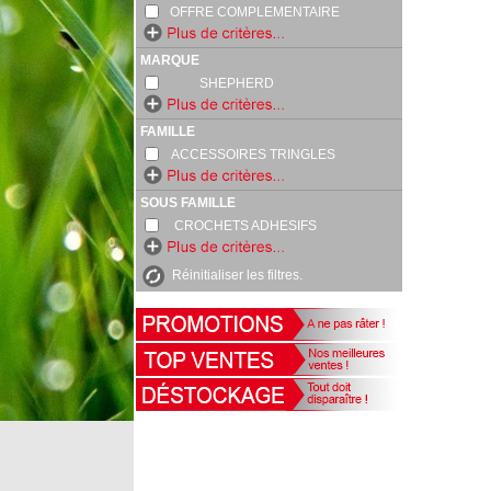
OFFRE COMPLEMENTAIRE
MARQUE
SHEPHERD
FAMILLE
ACCESSOIRES TRINGLES
SOUS FAMILLE
CROCHETS ADHESIFS
Réinitialiser les filtres.