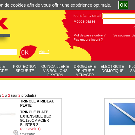
ation de cookies afin de vous offrir une expérience optimale.
OK
identifiant / email
Mot de passe
Mot de passe oublié ?
Se souvenir d
Pas encore inscrit ?
Aide ?
N &
PROTECTION
QUINCAILLERIE
DROGUERIE
ELECTRICITE
PL
TIF*
SECURITE
VIS BOULONS
PEINTURE
DOMOTIQUE
SA
FIXATION
MENAGER
de
1
à
2
(sur
2
produits)
TRINGLE A RIDEAU
PLATE
TRINGLE PLATE
EXTENSIBLE BLC
80/120CM ACIER
BLISTER 2
(en savoir +)
V033650