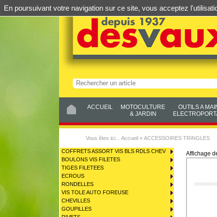
En poursuivant votre navigation sur ce site, vous acceptez l'utilis
ACCUEIL
MOTOCULTURE
OUTILS A MAI
& JARDIN
ELECTROPORTA
Vous êtes ici...
Accueil
»
ACCESSOIRES TRINGLES
COFFRETS ASSORT VIS BLS RDLS CHEV
Affichage 
BOULONS VIS FILETES
TIGES FILETEES
ECROUS
RONDELLES
VIS TOLE AUTO FOREUSE
CHEVILLES
GOUPILLES