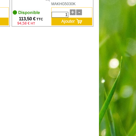
MAKHG5030K
113,50 €
TTC
94,58 €
HT