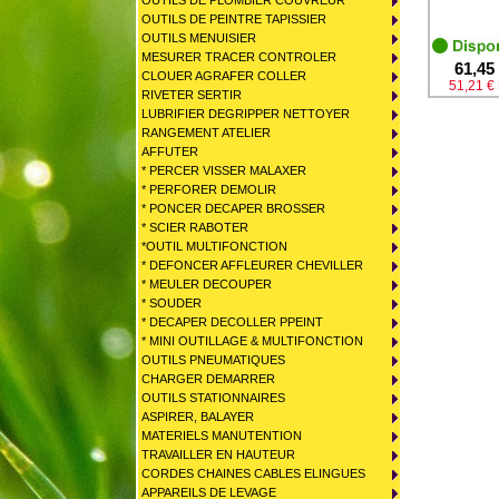
OUTILS DE PLOMBIER COUVREUR
OUTILS DE PEINTRE TAPISSIER
OUTILS MENUISIER
MESURER TRACER CONTROLER
61,45
CLOUER AGRAFER COLLER
51,21 €
RIVETER SERTIR
LUBRIFIER DEGRIPPER NETTOYER
RANGEMENT ATELIER
AFFUTER
* PERCER VISSER MALAXER
* PERFORER DEMOLIR
* PONCER DECAPER BROSSER
* SCIER RABOTER
*OUTIL MULTIFONCTION
* DEFONCER AFFLEURER CHEVILLER
* MEULER DECOUPER
* SOUDER
* DECAPER DECOLLER PPEINT
* MINI OUTILLAGE & MULTIFONCTION
OUTILS PNEUMATIQUES
CHARGER DEMARRER
OUTILS STATIONNAIRES
ASPIRER, BALAYER
MATERIELS MANUTENTION
TRAVAILLER EN HAUTEUR
CORDES CHAINES CABLES ELINGUES
APPAREILS DE LEVAGE