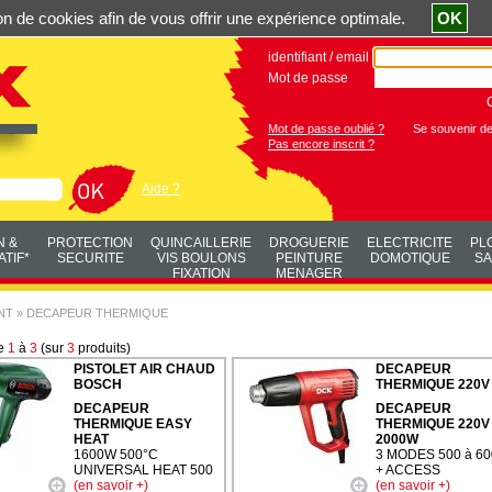
ation de cookies afin de vous offrir une expérience optimale.
OK
identifiant / email
Mot de passe
Mot de passe oublié ?
Se souvenir d
Pas encore inscrit ?
Aide ?
N &
PROTECTION
QUINCAILLERIE
DROGUERIE
ELECTRICITE
PL
TIF*
SECURITE
VIS BOULONS
PEINTURE
DOMOTIQUE
SA
FIXATION
MENAGER
NT
»
DECAPEUR THERMIQUE
de
1
à
3
(sur
3
produits)
PISTOLET AIR CHAUD
DECAPEUR
BOSCH
THERMIQUE 220V
DECAPEUR
DECAPEUR
THERMIQUE EASY
THERMIQUE 220V
HEAT
2000W
1600W 500°C
3 MODES 500 à 6
UNIVERSAL HEAT 500
+ ACCESS
(en savoir +)
(en savoir +)