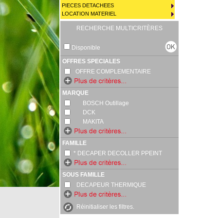
PIECES DETACHEES
LOCATION MATERIEL
RECHERCHE MULTICRITÈRES
Disponible
OFFRES SPECIALES
OFFRE COMPLEMENTAIRE
MARQUE
BOSCH Outillage
DCK
MAKITA
FAMILLE
* DECAPER DECOLLER PPEINT
SOUS FAMILLE
DECAPEUR THERMIQUE
Réinitialiser les filtres.