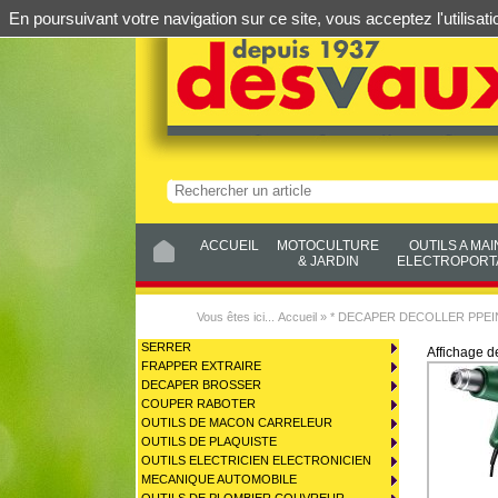
En poursuivant votre navigation sur ce site, vous acceptez l'utilis
ACCUEIL
MOTOCULTURE
OUTILS A MAI
& JARDIN
ELECTROPORTA
Vous êtes ici...
Accueil
»
* DECAPER DECOLLER PPEI
SERRER
Affichage 
FRAPPER EXTRAIRE
DECAPER BROSSER
COUPER RABOTER
OUTILS DE MACON CARRELEUR
OUTILS DE PLAQUISTE
OUTILS ELECTRICIEN ELECTRONICIEN
MECANIQUE AUTOMOBILE