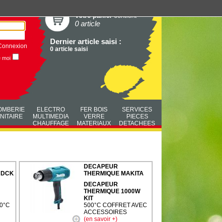
Votre panier
contient
0 article
Dernier article saisi :
Connexion
0 article saisi
e moi
OMBERIE
ELECTRO
FER BOIS
SERVICES
NITAIRE
MULTIMEDIA
VERRE
PIECES
CHAUFFAGE
MATERIAUX
DETACHEES
DECAPEUR
 DCK
THERMIQUE MAKITA
DECAPEUR
THERMIQUE 1000W
KIT
00°C
500°C COFFRET AVEC
ACCESSOIRES
(en savoir +)