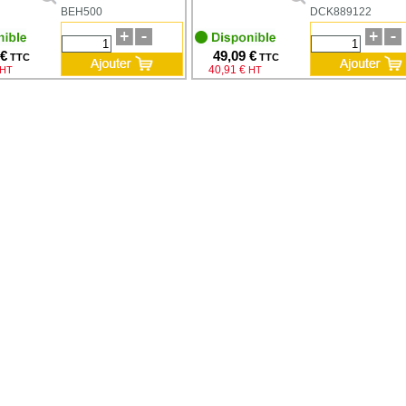
BEH500
DCK889122
 €
49,09 €
TTC
TTC
40,91 €
HT
HT