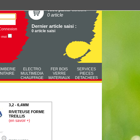
Votre panier
contient
0 article
Dernier article saisi :
Connexion
0 article saisi
e moi
OMBERIE
ELECTRO
FER BOIS
SERVICES
NITAIRE
MULTIMEDIA
VERRE
PIECES
CHAUFFAGE
MATERIAUX
DETACHEES
3,2 - 6,4MM
RIVETEUSE FORME
TREILLIS
(en savoir +)