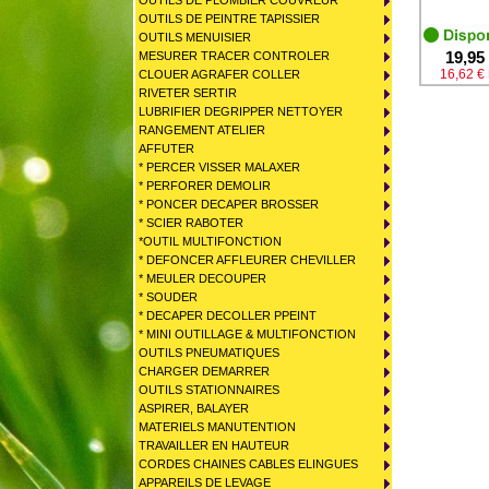
OUTILS DE PLOMBIER COUVREUR
OUTILS DE PEINTRE TAPISSIER
OUTILS MENUISIER
19,95
MESURER TRACER CONTROLER
16,62 €
CLOUER AGRAFER COLLER
RIVETER SERTIR
LUBRIFIER DEGRIPPER NETTOYER
RANGEMENT ATELIER
AFFUTER
* PERCER VISSER MALAXER
* PERFORER DEMOLIR
* PONCER DECAPER BROSSER
* SCIER RABOTER
*OUTIL MULTIFONCTION
* DEFONCER AFFLEURER CHEVILLER
* MEULER DECOUPER
* SOUDER
* DECAPER DECOLLER PPEINT
* MINI OUTILLAGE & MULTIFONCTION
OUTILS PNEUMATIQUES
CHARGER DEMARRER
OUTILS STATIONNAIRES
ASPIRER, BALAYER
MATERIELS MANUTENTION
TRAVAILLER EN HAUTEUR
CORDES CHAINES CABLES ELINGUES
APPAREILS DE LEVAGE