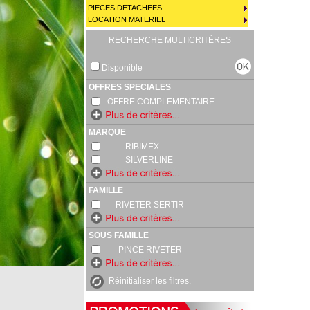
PIECES DETACHEES
LOCATION MATERIEL
RECHERCHE MULTICRITÈRES
Disponible
OFFRES SPECIALES
OFFRE COMPLEMENTAIRE
MARQUE
RIBIMEX
SILVERLINE
FAMILLE
RIVETER SERTIR
SOUS FAMILLE
PINCE RIVETER
Réinitialiser les filtres.