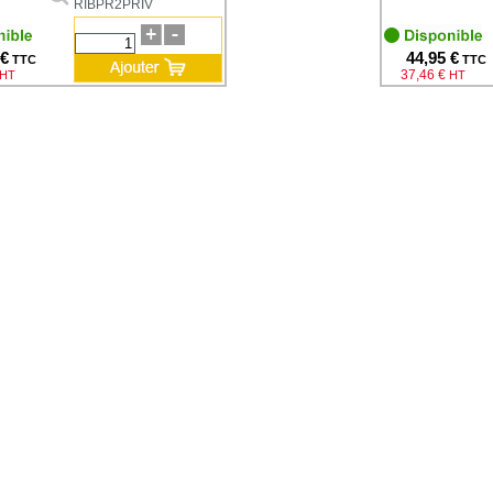
RIBPR2PRIV
 €
44,95 €
TTC
TTC
37,46 €
HT
HT