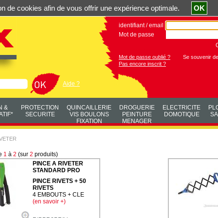
ation de cookies afin de vous offrir une expérience optimale.
OK
identifiant / email
Mot de passe
Mot de passe oublié ?
Se souvenir d
Pas encore inscrit ?
Aide ?
N &
PROTECTION
QUINCAILLERIE
DROGUERIE
ELECTRICITE
PL
TIF*
SECURITE
VIS BOULONS
PEINTURE
DOMOTIQUE
SA
FIXATION
MENAGER
IVETER
de
1
à
2
(sur
2
produits)
PINCE A RIVETER
STANDARD PRO
PINCE RIVETS + 50
RIVETS
4 EMBOUTS + CLE
(en savoir +)