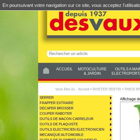
En poursuivant votre navigation sur ce site, vous acceptez l'utilis
ACCUEIL
MOTOCULTURE
OUTILS A MAI
& JARDIN
ELECTROPORTA
Vous êtes ici...
Accueil
»
RIVETER SERTIR
»
PINCE R
SERRER
Affichage 
FRAPPER EXTRAIRE
DECAPER BROSSER
COUPER RABOTER
OUTILS DE MACON CARRELEUR
OUTILS DE PLAQUISTE
OUTILS ELECTRICIEN ELECTRONICIEN
MECANIQUE AUTOMOBILE