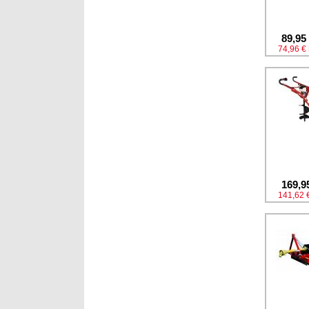
89,95
74,96 €
169,9
141,62 