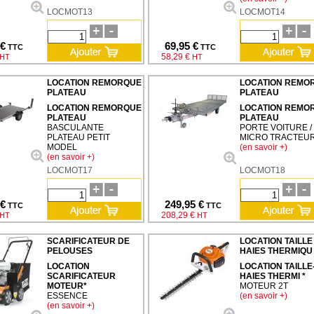
LOCMOT13
LOCMOT14
 €
69,95 €
TTC
TTC
58,29 €
HT
HT
LOCATION REMORQUE
LOCATION REMO
PLATEAU
PLATEAU
LOCATION REMORQUE
LOCATION REMO
PLATEAU
PLATEAU
BASCULANTE
PORTE VOITURE /
PLATEAU PETIT
MICRO TRACTEU
MODEL
(en savoir +)
(en savoir +)
LOCMOT17
LOCMOT18
 €
249,95 €
TTC
TTC
208,29 €
HT
HT
SCARIFICATEUR DE
LOCATION TAILLE
PELOUSES
HAIES THERMIQU
LOCATION
LOCATION TAILLE
SCARIFICATEUR
HAIES THERMI *
MOTEUR*
MOTEUR 2T
ESSENCE
(en savoir +)
(en savoir +)