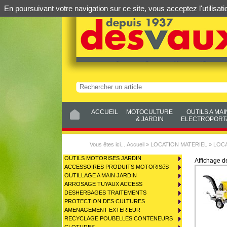
En poursuivant votre navigation sur ce site, vous acceptez l'utilis
ACCUEIL
MOTOCULTURE
OUTILS A MAI
& JARDIN
ELECTROPORTA
Vous êtes ici...
Accueil
»
LOCATION MATERIEL
»
LOC
OUTILS MOTORISES JARDIN
Affichage 
ACCESSOIRES PRODUITS MOTORISéS
OUTILLAGE A MAIN JARDIN
ARROSAGE TUYAUX ACCESS
DESHERBAGES TRAITEMENTS
PROTECTION DES CULTURES
AMENAGEMENT EXTERIEUR
RECYCLAGE POUBELLES CONTENEURS