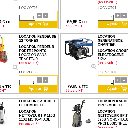
(en savoir +)
LOCMOT03
LOCMOT04
0 €
69,95 €
TTC
TTC
€
58,29 €
HT
HT
LOCATION FENDEUSE
LOCATION
12 TONNES
GENERATRICE
CHANTIER
LOCATION FENDEUR
PORTE 3POINTS
LOCATION GROU
LOCATION SANS
ELECTROGENE
TRACTEUR
5KVA
(en savoir +)
(en savoir +)
LOCMOT06
LOCMOT08
0 €
79,95 €
TTC
TTC
€
66,62 €
HT
HT
LOCATION KARCHER
LOCATION KARC
PETIT MODELE
GROS MODELE
LOCATION
LOCATION
NETTOYEUR HP 110B
NETTOYEUR HP 1
110B MONOPHASE
190B MONOPHAS
(en savoir +)
PROFESSIONNEL
(en savoir +)