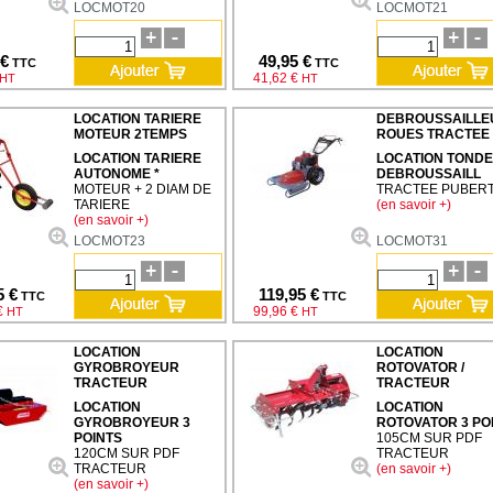
LOCMOT20
LOCMOT21
 €
49,95 €
TTC
TTC
41,62 €
HT
HT
LOCATION TARIERE
DEBROUSSAILLE
MOTEUR 2TEMPS
ROUES TRACTEE
LOCATION TARIERE
LOCATION TOND
AUTONOME *
DEBROUSSAILL
MOTEUR + 2 DIAM DE
TRACTEE PUBER
TARIERE
(en savoir +)
(en savoir +)
LOCMOT23
LOCMOT31
5 €
119,95 €
TTC
TTC
€
99,96 €
HT
HT
LOCATION
LOCATION
GYROBROYEUR
ROTOVATOR /
TRACTEUR
TRACTEUR
LOCATION
LOCATION
GYROBROYEUR 3
ROTOVATOR 3 PO
POINTS
105CM SUR PDF
120CM SUR PDF
TRACTEUR
TRACTEUR
(en savoir +)
(en savoir +)