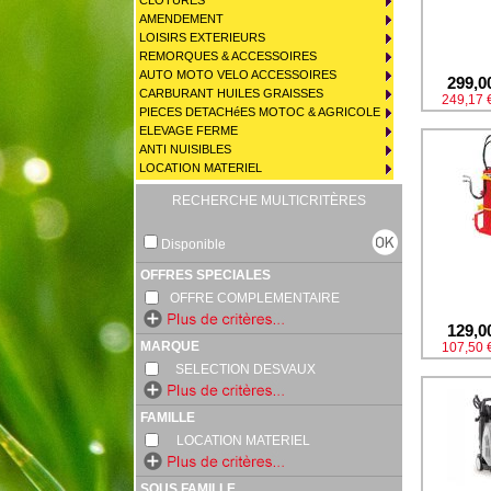
CLOTURES
AMENDEMENT
LOISIRS EXTERIEURS
REMORQUES & ACCESSOIRES
AUTO MOTO VELO ACCESSOIRES
299,0
CARBURANT HUILES GRAISSES
249,17 
PIECES DETACHéES MOTOC & AGRICOLE
ELEVAGE FERME
ANTI NUISIBLES
LOCATION MATERIEL
RECHERCHE MULTICRITÈRES
Disponible
OFFRES SPECIALES
OFFRE COMPLEMENTAIRE
129,0
MARQUE
107,50 
SELECTION DESVAUX
FAMILLE
LOCATION MATERIEL
SOUS FAMILLE