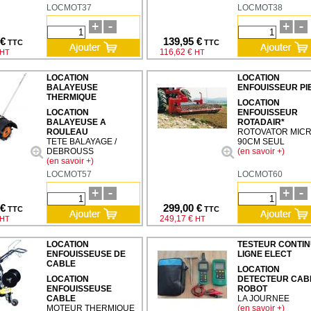
LOCMOT37
LOCMOT38
 €
139,95 €
TTC
TTC
116,62 €
HT
HT
LOCATION
LOCATION
BALAYEUSE
ENFOUISSEUR PI
THERMIQUE
LOCATION
LOCATION
ENFOUISSEUR
BALAYEUSE A
ROTADAIR*
ROULEAU
ROTOVATOR MIC
TETE BALAYAGE /
90CM SEUL
DEBROUSS
(en savoir +)
(en savoir +)
LOCMOT57
LOCMOT60
 €
299,00 €
TTC
TTC
249,17 €
HT
HT
LOCATION
TESTEUR CONTIN
ENFOUISSEUSE DE
LIGNE ELECT
CABLE
LOCATION
LOCATION
DETECTEUR CAB
ENFOUISSEUSE
ROBOT
CABLE
LA JOURNEE
MOTEUR THERMIQUE
(en savoir +)