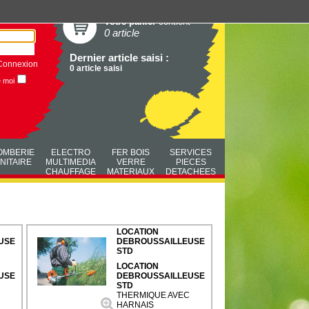
Votre panier
contient
0 article
Dernier article saisi :
Connexion
0 article saisi
e moi
OMBERIE
ELECTRO
FER BOIS
SERVICES
NITAIRE
MULTIMEDIA
VERRE
PIECES
CHAUFFAGE
MATERIAUX
DETACHEES
LOCATION
USE
DEBROUSSAILLEUSE
STD
LOCATION
USE
DEBROUSSAILLEUSE
STD
THERMIQUE AVEC
HARNAIS