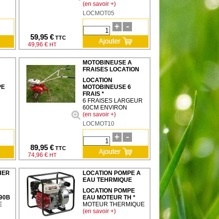
(en savoir +)
LOCMOT05
59,95 €
TTC
49,96 €
HT
MOTOBINEUSE A
FRAISES LOCATION
LOCATION
PE
MOTOBINEUSE 6
FRAIS *
6 FRAISES LARGEUR
60CM ENVIRON
(en savoir +)
LOCMOT10
89,95 €
TTC
74,96 €
HT
HER
LOCATION POMPE A
EAU TEHRMIQUE
LOCATION POMPE
90B
EAU MOTEUR TH *
E
MOTEUR THERMIQUE
(en savoir +)