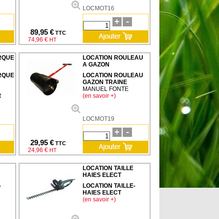
LOCMOT16
89,95 €
TTC
74,96 €
HT
RQUE
LOCATION ROULEAU
A GAZON
RQUE
LOCATION ROULEAU
GAZON TRAINE
MANUEL FONTE
R
(en savoir +)
LOCMOT19
29,95 €
TTC
24,96 €
HT
LOCATION TAILLE
HAIES ELECT
-
LOCATION TAILLE-
HAIES ELECT
(en savoir +)