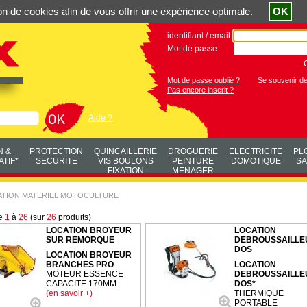
ation de cookies afin de vous offrir une expérience optimale.
OK
identifiant / email
Mot de passe
Mot de passe oublié ?
Se souvenir d
Pas encore inscrit ?
Aide ?
N &
PROTECTION
QUINCAILLERIE
DROGUERIE
ELECTRICITE
PL
TIF*
SECURITE
VIS BOULONS
PEINTURE
DOMOTIQUE
SA
FIXATION
MENAGER
ATION MATERIEL MOTOCULTURE
de
1
à
26
(sur
26
produits)
LOCATION BROYEUR
LOCATION
SUR REMORQUE
DEBROUSSAILLE
DOS
LOCATION BROYEUR
BRANCHES PRO
LOCATION
MOTEUR ESSENCE
DEBROUSSAILLE
CAPACITE 170MM
DOS*
(en savoir +)
THERMIQUE
PORTABLE