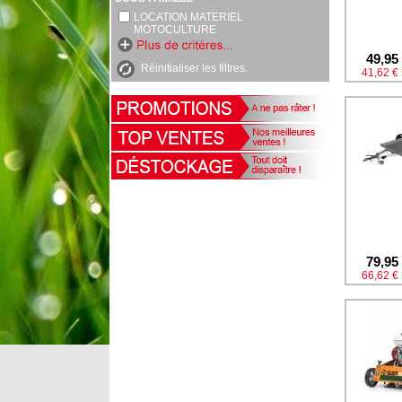
LOCATION MATERIEL
MOTOCULTURE
49,95
Réinitialiser les filtres.
41,62 €
79,95
66,62 €