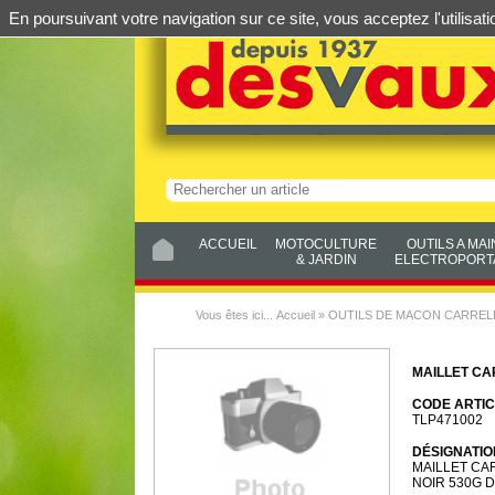
En poursuivant votre navigation sur ce site, vous acceptez l'utilis
ACCUEIL
MOTOCULTURE
OUTILS A MAI
& JARDIN
ELECTROPORTA
Vous êtes ici...
Accueil
»
OUTILS DE MACON CARRE
MAILLET C
CODE ARTIC
TLP471002
DÉSIGNATIO
MAILLET CA
NOIR 530G 