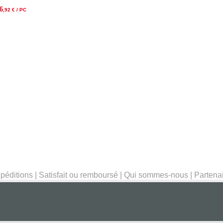
6
,92
€ / PC
péditions
|
Satisfait ou remboursé
|
Qui sommes-nous
|
Partena