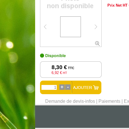
Prix Net HT
8,30 €
TTC
6,92 €
HT
Demande de devis-infos
|
Paiements
|
Ex