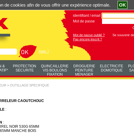
ation de cookies afin de vous offrir une expérience optimale.
OK
identifiant / email
Mot de passe
Mot de passe oublié ?
Se souvenir d
Pas encore inscrit ?
Aide ?
N &
PROTECTION
QUINCAILLERIE
DROGUERIE
ELECTRICITE
PL
TIF*
SECURITE
VIS BOULONS
PEINTURE
DOMOTIQUE
SA
FIXATION
MENAGER
LEUR
»
OUTILLAGE SPECIFIQUE
ARRELEUR CAOUTCHOUC
LE
:
N
:
RREL NOIR 530G 65MM
D65MM MANCHE BOIS