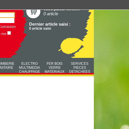
Votre panier
contient
0 article
Dernier article saisi :
Connexion
0 article saisi
e moi
OMBERIE
ELECTRO
FER BOIS
SERVICES
NITAIRE
MULTIMEDIA
VERRE
PIECES
CHAUFFAGE
MATERIAUX
DETACHEES