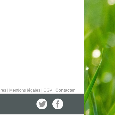
ires
|
Mentions légales
|
CGV
|
Contacter