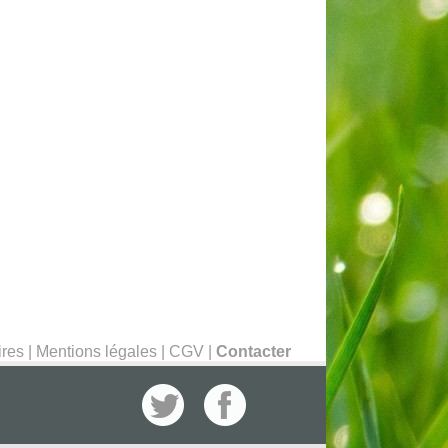
ires
|
Mentions légales
|
CGV
|
Contacter