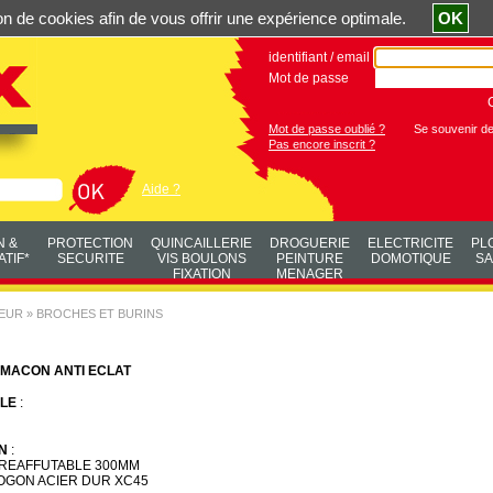
ation de cookies afin de vous offrir une expérience optimale.
OK
identifiant / email
Mot de passe
Mot de passe oublié ?
Se souvenir d
Pas encore inscrit ?
Aide ?
N &
PROTECTION
QUINCAILLERIE
DROGUERIE
ELECTRICITE
PL
TIF*
SECURITE
VIS BOULONS
PEINTURE
DOMOTIQUE
SA
FIXATION
MENAGER
LEUR
»
BROCHES ET BURINS
 MACON ANTI ECLAT
LE
:
N
:
 REAFFUTABLE 300MM
OGON ACIER DUR XC45