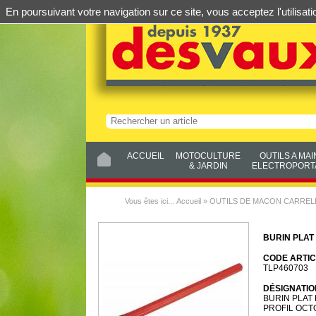
En poursuivant votre navigation sur ce site, vous acceptez l'utilis
ACCUEIL
MOTOCULTURE
OUTILS A MAI
& JARDIN
ELECTROPORTA
Vous êtes ici...
Accueil
»
OUTILS DE MACON CARRE
BURIN PLAT
CODE ARTIC
TLP460703
DÉSIGNATIO
BURIN PLAT
PROFIL OCT