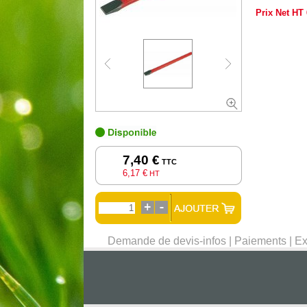
Prix Net HT
7,40 €
TTC
6,17 €
HT
Demande de devis-infos
|
Paiements
|
Ex