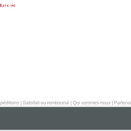
6
,17
€ / PC
péditions
|
Satisfait ou remboursé
|
Qui sommes-nous
|
Partena