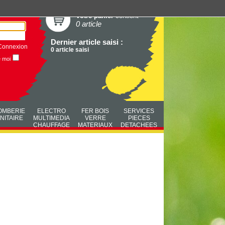
Votre panier
contient
0 article
Dernier article saisi :
Connexion
0 article saisi
e moi
OMBERIE
ELECTRO
FER BOIS
SERVICES
NITAIRE
MULTIMEDIA
VERRE
PIECES
CHAUFFAGE
MATERIAUX
DETACHEES