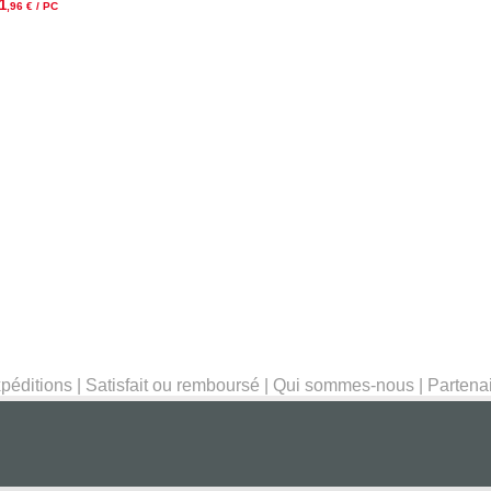
1
,96
€ / PC
péditions
|
Satisfait ou remboursé
|
Qui sommes-nous
|
Partena