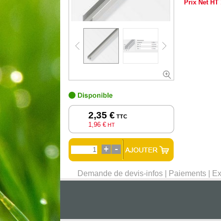
Prix Net HT
2,35 €
TTC
1,96 €
HT
Demande de devis-infos
|
Paiements
|
Ex