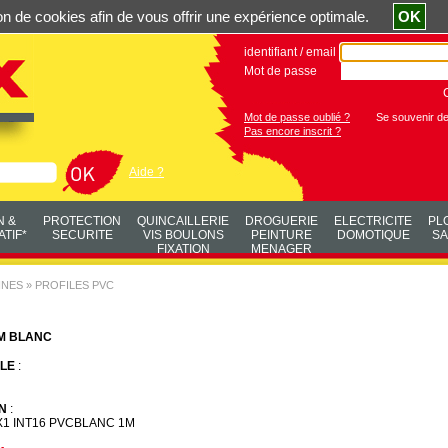
ation de cookies afin de vous offrir une expérience optimale.
OK
identifiant / email
Mot de passe
Mot de passe oublié ?
Se souvenir d
Pas encore inscrit ?
Aide ?
N &
PROTECTION
QUINCAILLERIE
DROGUERIE
ELECTRICITE
PL
TIF*
SECURITE
VIS BOULONS
PEINTURE
DOMOTIQUE
SA
FIXATION
MENAGER
NNES
»
PROFILES PVC
M BLANC
LE
:
N
:
X1 INT16 PVCBLANC 1M