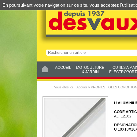
En poursuivant votre navigation sur ce site, vous acceptez l'utilis
ACCUEIL
MOTOCULTURE
OUTILS A MAI
& JARDIN
ELECTROPORTA
Vous êtes ici...
Accueil
»
PROFILS TOLES CONDITIO
U ALUMINIU
CODE ARTIC
ALF12162
DÉSIGNATIO
U 10X18X10