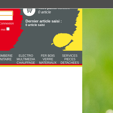
Votre panier
contient
0 article
Dernier article saisi :
Connexion
0 article saisi
e moi
OMBERIE
ELECTRO
FER BOIS
SERVICES
NITAIRE
MULTIMEDIA
VERRE
PIECES
CHAUFFAGE
MATERIAUX
DETACHEES