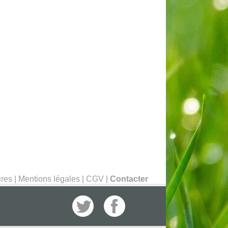
ires
|
Mentions légales
|
CGV
|
Contacter