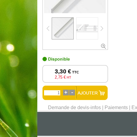
3,30 €
TTC
2,75 €
HT
Demande de devis-infos
|
Paiements
|
Ex