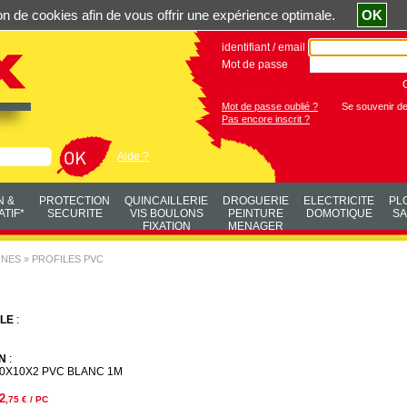
ation de cookies afin de vous offrir une expérience optimale.
OK
identifiant / email
Mot de passe
Mot de passe oublié ?
Se souvenir d
Pas encore inscrit ?
Aide ?
N &
PROTECTION
QUINCAILLERIE
DROGUERIE
ELECTRICITE
PL
TIF*
SECURITE
VIS BOULONS
PEINTURE
DOMOTIQUE
SA
FIXATION
MENAGER
NNES
»
PROFILES PVC
LE
:
N
:
0X10X2 PVC BLANC 1M
2
,75
€ / PC