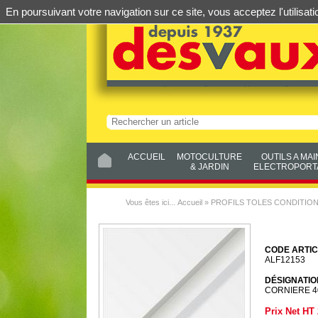
En poursuivant votre navigation sur ce site, vous acceptez l'utilis
ACCUEIL
MOTOCULTURE
OUTILS A MAI
& JARDIN
ELECTROPORTA
Vous êtes ici...
Accueil
»
PROFILS TOLES CONDITIO
CODE ARTIC
ALF12153
DÉSIGNATIO
CORNIERE 4
Prix Net HT