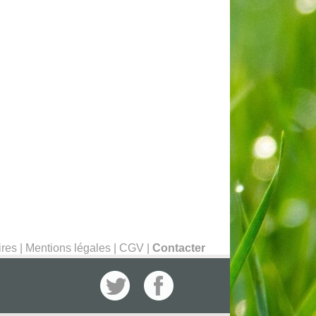
ires
|
Mentions légales
|
CGV
|
Contacter