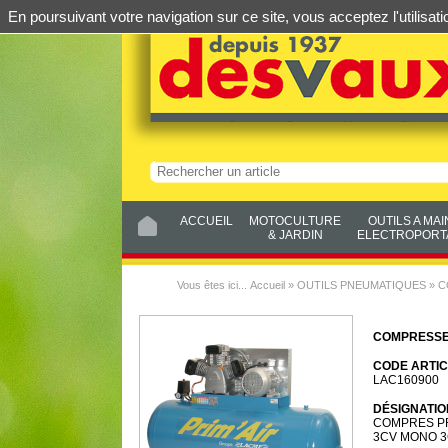
En poursuivant votre navigation sur ce site, vous acceptez l'utilis
ACCUEIL
MOTOCULTURE
OUTILS A MAI
& JARDIN
ELECTROPORTA
Vous êtes ici...
Accueil
»
OUTILS PNEUMATIQUES
»
C
COMPRESSE
CODE ARTIC
LAC160900
DÉSIGNATIO
COMPRES PR
3CV MONO 3