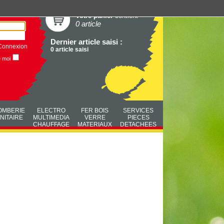
Votre panier
contient
0 article
Dernier article saisi :
Connexion
0 article saisi
e moi
OMBERIE
ELECTRO
FER BOIS
SERVICES
NITAIRE
MULTIMEDIA
VERRE
PIECES
CHAUFFAGE
MATERIAUX
DETACHEES