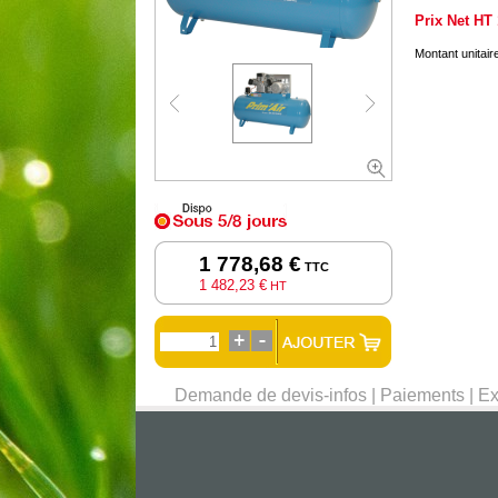
Prix Net HT
Montant unitai
1 778,68 €
TTC
1 482,23 €
HT
Demande de devis-infos
|
Paiements
|
Ex