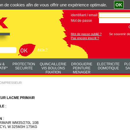
ation de cookies afin de vous offrir une expérience optimale.
OK
identifiant / email
Mot de passe
Mot de passe oublié ?
Se souvenir d
Pas encore inscrit ?
Aide ?
N &
PROTECTION
QUINCAILLERIE
DROGUERIE
ELECTRICITE
PL
TIF*
SECURITE
VIS BOULONS
PEINTURE
DOMOTIQUE
SA
FIXATION
MENAGER
OMPRESSEUR
UR LACME PRIMAIR
LE
:
N
:
IMAIR WM35/270L 10B
CYL W 325M3H 175KG