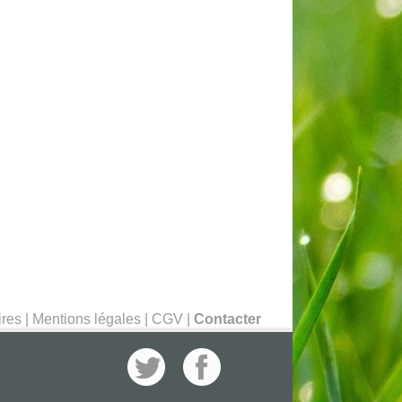
ires
|
Mentions légales
|
CGV
|
Contacter