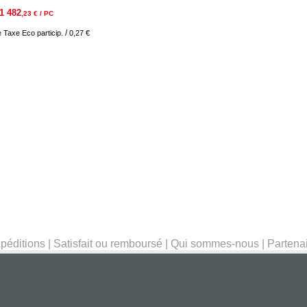
1 482
,23
€ / PC
/
re Taxe
Eco particip.
0,27 €
péditions
|
Satisfait ou remboursé
|
Qui sommes-nous
|
Partena