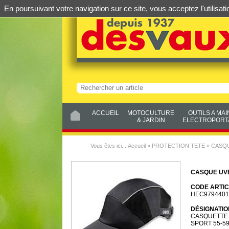
En poursuivant votre navigation sur ce site, vous acceptez l'utilis
ACCUEIL
MOTOCULTURE
OUTILS A MAI
& JARDIN
ELECTROPORTA
Vous êtes ici...
Accueil
»
PROTECTION TETE
»
CASQ
CASQUE UVE
CODE ARTIC
HEC9794401
DÉSIGNATIO
CASQUETTE 
SPORT 55-5