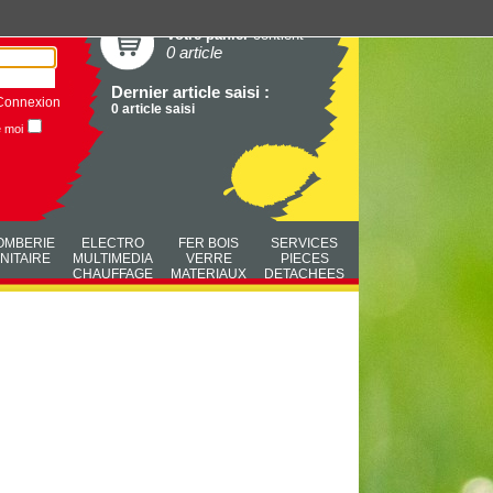
Votre panier
contient
0 article
Dernier article saisi :
Connexion
0 article saisi
e moi
OMBERIE
ELECTRO
FER BOIS
SERVICES
NITAIRE
MULTIMEDIA
VERRE
PIECES
CHAUFFAGE
MATERIAUX
DETACHEES