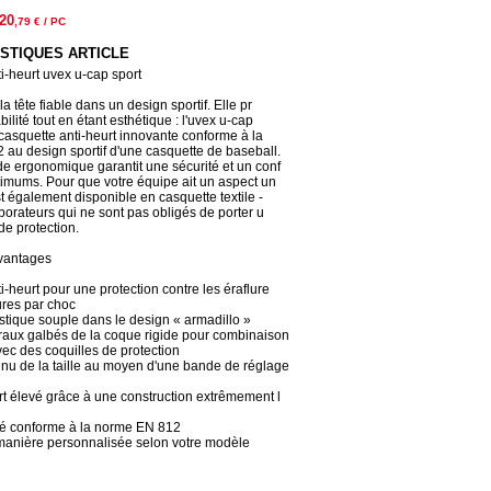
20
,79
€ / PC
STIQUES ARTICLE
i-heurt uvex u-cap sport
la tête fiable dans un design sportif. Elle pr
bilité tout en étant esthétique : l'uvex u-cap
 casquette anti-heurt innovante conforme à la
au design sportif d'une casquette de baseball.
de ergonomique garantit une sécurité et un conf
ptimums. Pour que votre équipe ait un aspect un
st également disponible en casquette textile -
borateurs qui ne sont pas obligés de porter u
de protection.
vantages
-heurt pour une protection contre les éraflure
ures par choc
tique souple dans le design « armadillo »
raux galbés de la coque rigide pour combinaison
vec des coquilles de protection
nu de la taille au moyen d'une bande de réglage
rt élevé grâce à une construction extrêmement l
ifié conforme à la norme EN 812
manière personnalisée selon votre modèle