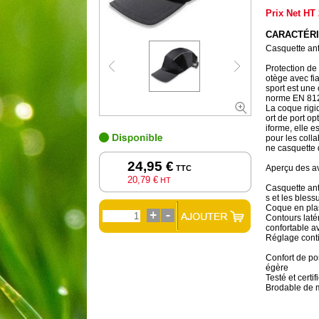
Prix Net HT
CARACTÉRI
Casquette ant
Protection de 
otège avec fia
sport est une
norme EN 812 
La coque rigi
ort de port o
iforme, elle e
pour les colla
ne casquette 
24,95 €
Aperçu des a
TTC
20,79 €
HT
Casquette anti
s et les bless
Coque en plas
Contours laté
confortable a
Réglage conti
Confort de po
égère
Testé et cert
Brodable de 