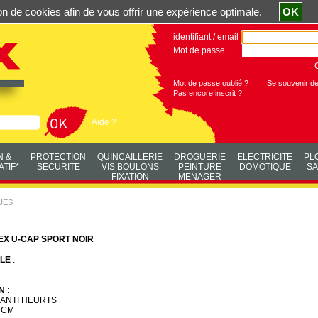
ation de cookies afin de vous offrir une expérience optimale.
OK
identifiant / email
Mot de passe
Mot de passe oublié ?
Se souvenir d
Pas encore inscrit ?
Aide ?
N &
PROTECTION
QUINCAILLERIE
DROGUERIE
ELECTRICITE
PL
TIF*
SECURITE
VIS BOULONS
PEINTURE
DOMOTIQUE
SA
FIXATION
MENAGER
UES
X U-CAP SPORT NOIR
LE
:
N
:
ANTI HEURTS
9CM