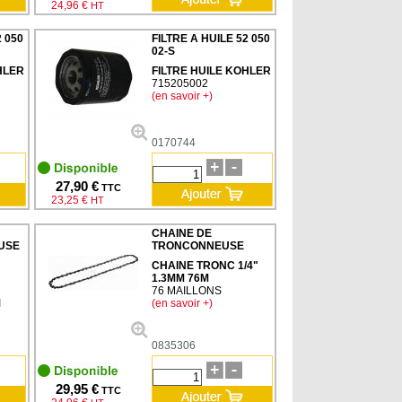
24,96 €
HT
2 050
FILTRE A HUILE 52 050
02-S
HLER
FILTRE HUILE KOHLER
715205002
(en savoir +)
0170744
27,90 €
TTC
23,25 €
HT
CHAINE DE
USE
TRONCONNEUSE
CHAINE TRONC 1/4"
1.3MM 76M
76 MAILLONS
I
(en savoir +)
0835306
29,95 €
TTC