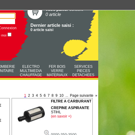
Votre panier
contient
0 article
Dernier article saisi :
Connexion
0 article saisi
e moi
OMBERIE
ELECTRO
FER BOIS
SERVICES
NITAIRE
MULTIMEDIA
VERRE
PIECES
CHAUFFAGE
MATERIAUX
DETACHEES
1
2
3
4
5
6
7
8
9
10
...
Page suivante
»
FILTRE A CARBURANT
E
CREPINE ASPIRANTE
STIHL
(en savoir +)
E
0000-350-3500