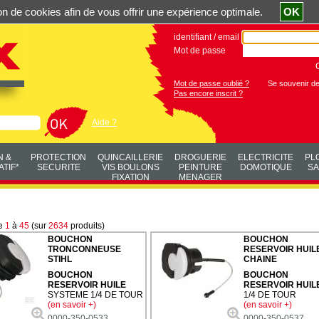
ation de cookies afin de vous offrir une expérience optimale.
OK
identifiant / email
Mot de passe
Mot de passe oublié ?
Se souvenir d
Pas encore inscrit ?
Aide ?
N &
PROTECTION
QUINCAILLERIE
DROGUERIE
ELECTRICITE
PL
TIF*
SECURITE
VIS BOULONS
PEINTURE
DOMOTIQUE
SA
FIXATION
MENAGER
de
1
à
45
(sur
2634
produits)
BOUCHON
BOUCHON
TRONCONNEUSE
RESERVOIR HUIL
STIHL
CHAINE
BOUCHON
BOUCHON
RESERVOIR HUILE
RESERVOIR HUIL
SYSTEME 1/4 DE TOUR
1/4 DE TOUR
(en savoir +)
(en savoir +)
0000-350-0533
0000-350-0537