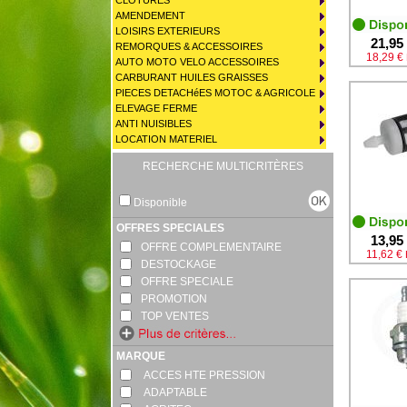
CLOTURES
AMENDEMENT
LOISIRS EXTERIEURS
21,95
REMORQUES & ACCESSOIRES
18,29 €
AUTO MOTO VELO ACCESSOIRES
CARBURANT HUILES GRAISSES
PIECES DETACHéES MOTOC & AGRICOLE
ELEVAGE FERME
ANTI NUISIBLES
LOCATION MATERIEL
RECHERCHE MULTICRITÈRES
Disponible
OFFRES SPECIALES
13,95
OFFRE COMPLEMENTAIRE
11,62 €
DESTOCKAGE
OFFRE SPECIALE
PROMOTION
TOP VENTES
MARQUE
ACCES HTE PRESSION
ADAPTABLE