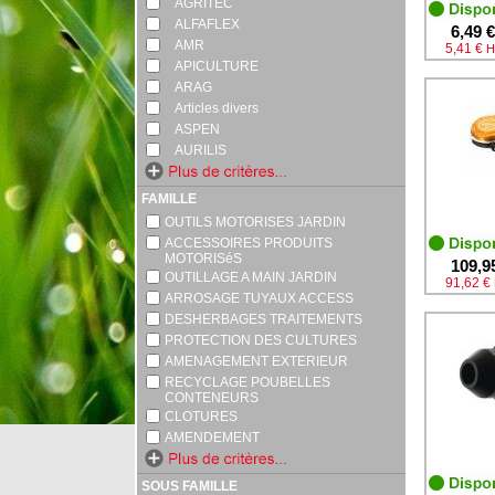
AGRITEC
ALFAFLEX
6,49 €
AMR
5,41 €
H
APICULTURE
ARAG
Articles divers
ASPEN
AURILIS
FAMILLE
OUTILS MOTORISES JARDIN
ACCESSOIRES PRODUITS
MOTORISéS
109,9
OUTILLAGE A MAIN JARDIN
91,62 €
ARROSAGE TUYAUX ACCESS
DESHERBAGES TRAITEMENTS
PROTECTION DES CULTURES
AMENAGEMENT EXTERIEUR
RECYCLAGE POUBELLES
CONTENEURS
CLOTURES
AMENDEMENT
SOUS FAMILLE