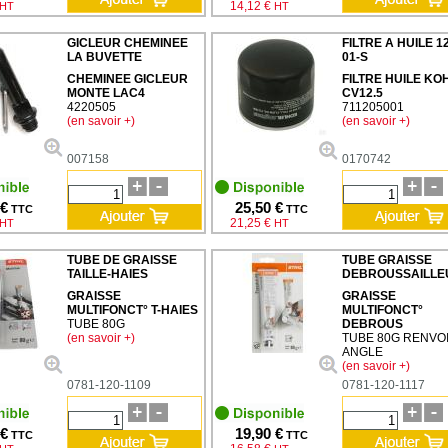
14,12 €
HT
HT
GICLEUR CHEMINEE
FILTRE A HUILE 1
LA BUVETTE
01-S
CHEMINEE GICLEUR
FILTRE HUILE KO
MONTE LAC4
CV12.5
4220505
711205001
(en savoir +)
(en savoir +)
007158
0170742
 €
25,50 €
TTC
TTC
21,25 €
HT
HT
TUBE DE GRAISSE
TUBE GRAISSE
TAILLE-HAIES
DEBROUSSAILLE
GRAISSE
GRAISSE
MULTIFONCT° T-HAIES
MULTIFONCT°
TUBE 80G
DEBROUS
(en savoir +)
TUBE 80G RENVO
ANGLE
(en savoir +)
0781-120-1109
0781-120-1117
 €
19,90 €
TTC
TTC