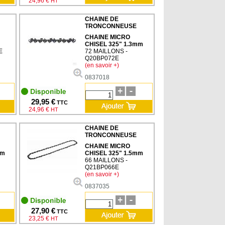
24,96 €
HT
CHAINE DE
TRONCONNEUSE
CHAINE MICRO
CHISEL 325" 1.3mm
E
72 MAILLONS -
Q20BP072E
(en savoir +)
0837018
29,95 €
TTC
24,96 €
HT
CHAINE DE
TRONCONNEUSE
CHAINE MICRO
mm
CHISEL 325" 1.5mm
66 MAILLONS -
Q21BP066E
(en savoir +)
0837035
27,90 €
TTC
23,25 €
HT