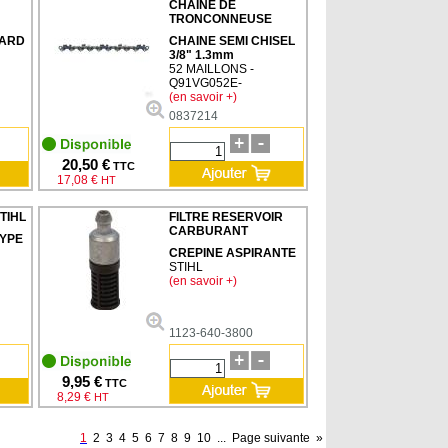
CHAINE DE
TRONCONNEUSE
UARD
CHAINE SEMI CHISEL
3/8" 1.3mm
52 MAILLONS -
Q91VG052E-
(en savoir +)
0837214
20,50 €
TTC
17,08 €
HT
TIHL
FILTRE RESERVOIR
CARBURANT
YPE
CREPINE ASPIRANTE
STIHL
(en savoir +)
1123-640-3800
9,95 €
TTC
8,29 €
HT
1
2
3
4
5
6
7
8
9
10
...
Page suivante
»