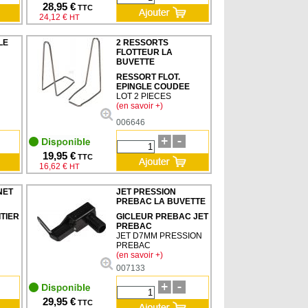
28,95 €
TTC
24,12 €
HT
LE
2 RESSORTS
FLOTTEUR LA
BUVETTE
RESSORT FLOT.
EPINGLE COUDEE
LOT 2 PIECES
(en savoir +)
006646
19,95 €
TTC
16,62 €
HT
NET
JET PRESSION
PREBAC LA BUVETTE
TIER
GICLEUR PREBAC JET
PREBAC
JET D7MM PRESSION
PREBAC
(en savoir +)
007133
29,95 €
TTC