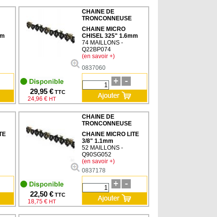
CHAINE DE
TRONCONNEUSE
CHAINE MICRO
mm
CHISEL 325" 1.6mm
74 MAILLONS -
Q22BP074
(en savoir +)
0837060
29,95 €
TTC
24,96 €
HT
CHAINE DE
TRONCONNEUSE
TE
CHAINE MICRO LITE
3/8" 1.1mm
52 MAILLONS -
Q90SG052
(en savoir +)
0837178
22,50 €
TTC
18,75 €
HT