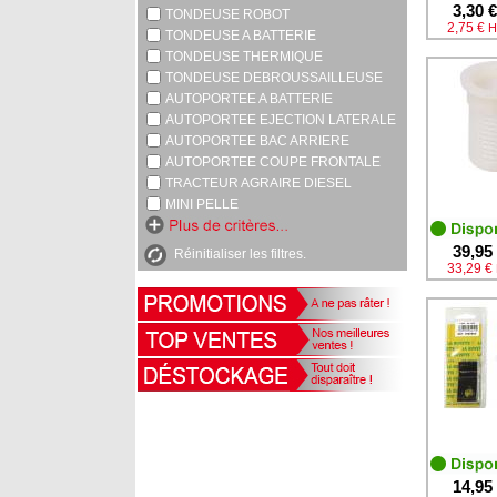
3,30 €
TONDEUSE ROBOT
2,75 €
H
TONDEUSE A BATTERIE
TONDEUSE THERMIQUE
TONDEUSE DEBROUSSAILLEUSE
AUTOPORTEE A BATTERIE
AUTOPORTEE EJECTION LATERALE
AUTOPORTEE BAC ARRIERE
AUTOPORTEE COUPE FRONTALE
TRACTEUR AGRAIRE DIESEL
MINI PELLE
39,95
Réinitialiser les filtres.
33,29 €
14,95