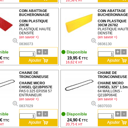
16,58 €
HT
HT
COIN ABATTAGE
COIN ABATTAGE
BUCHERONNAGE
BUCHERONNAGE
COIN PLASTIQUE
COIN PLASTIQUE
20CM
30CM 26782
PLASTIQUE HAUTE
PLASTIQUE HAUT
DENSITE
DENSTIE
(en savoir +)
(en savoir +)
0836073
0836130
 €
19,95 €
TTC
TTC
16,62 €
HT
HT
CHAINE DE
CHAINE DE
TRONCONNEUSE
TRONCONNEUSE
CHAINE MICRO
CHAINE MICRO
CHISEL Q21BP057E
CHISEL 325" 1.5
PAS 0.325 EP.058 57
64 MAILLONS -
ENTRAINEUR
Q21BP064E
(en savoir +)
(en savoir +)
0837029
0837033
 €
24,90 €
TTC
TTC
20,75 €
HT
HT