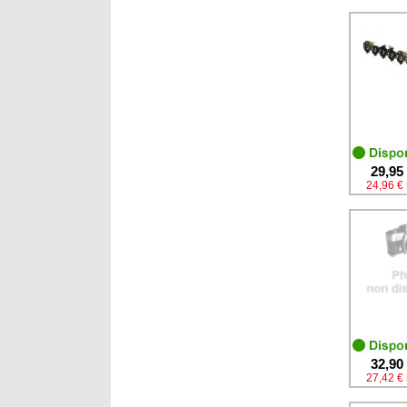
29,95
24,96 €
32,90
27,42 €