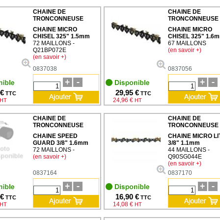
CHAINE DE
CHAINE DE
TRONCONNEUSE
TRONCONNEUSE
CHAINE MICRO
CHAINE MICRO
CHISEL 325" 1.5mm
CHISEL 325" 1.6
72 MAILLONS -
67 MAILLONS
Q21BP072E
(en savoir +)
(en savoir +)
0837038
0837056
 €
29,95 €
TTC
TTC
24,96 €
HT
HT
CHAINE DE
CHAINE DE
TRONCONNEUSE
TRONCONNEUSE
CHAINE SPEED
CHAINE MICRO LI
GUARD 3/8" 1.6mm
3/8" 1.1mm
72 MAILLONS -
44 MAILLONS -
(en savoir +)
Q90SG044E
(en savoir +)
0837164
0837170
 €
16,90 €
TTC
TTC
14,08 €
HT
HT