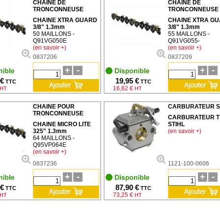
CHAINE DE
CHAINE DE
TRONCONNEUSE
TRONCONNEUSE
CHAINE XTRA GUARD
CHAINE XTRA G
3/8" 1.3mm
3/8" 1.3mm
50 MAILLONS -
55 MAILLONS -
Q91VG050E
Q91VG055-
(en savoir +)
(en savoir +)
0837206
0837209
 €
19,95 €
TTC
TTC
16,62 €
HT
HT
CHAINE POUR
CARBURATEUR S
TRONCONNEUSE
CARBURATEUR T
CHAINE MICRO LITE
STIHL
325" 1.3mm
(en savoir +)
64 MAILLONS -
Q95VP064E
(en savoir +)
0837236
1121-100-0606
 €
87,90 €
TTC
TTC
73,25 €
HT
HT