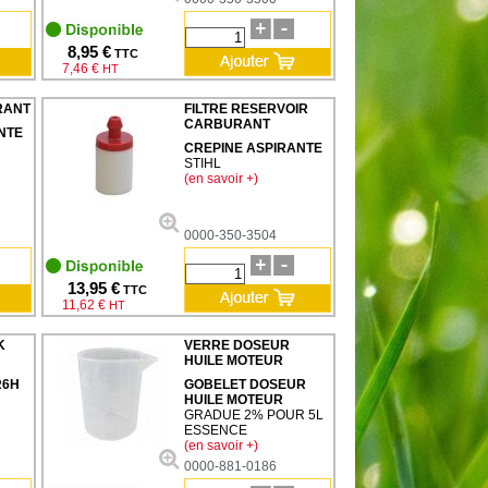
8,95 €
TTC
7,46 €
HT
RANT
FILTRE RESERVOIR
CARBURANT
NTE
CREPINE ASPIRANTE
STIHL
(en savoir +)
0000-350-3504
13,95 €
TTC
11,62 €
HT
K
VERRE DOSEUR
HUILE MOTEUR
R6H
GOBELET DOSEUR
HUILE MOTEUR
GRADUE 2% POUR 5L
ESSENCE
(en savoir +)
0000-881-0186