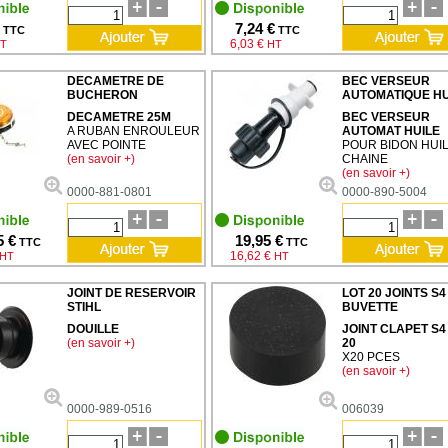
7,24 €
TTC
TTC
6,03 €
T
HT
DECAMETRE DE
BEC VERSEUR
BUCHERON
AUTOMATIQUE HU
DECAMETRE 25M
BEC VERSEUR
A RUBAN ENROULEUR
AUTOMAT HUILE
AVEC POINTE
POUR BIDON HUI
(en savoir +)
CHAINE
(en savoir +)
0000-881-0801
0000-890-5004
5 €
19,95 €
TTC
TTC
16,62 €
HT
HT
JOINT DE RESERVOIR
LOT 20 JOINTS S4
STIHL
BUVETTE
DOUILLE
JOINT CLAPET S4
(en savoir +)
20
X20 PCES
(en savoir +)
0000-989-0516
006039