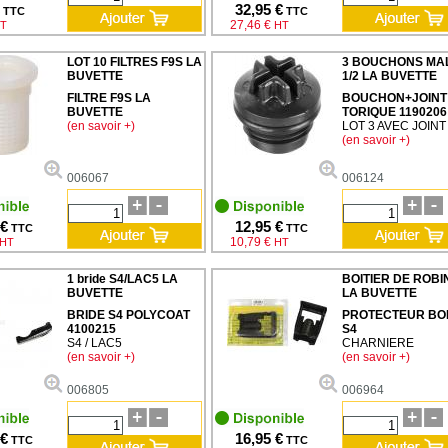
32,95 €
TTC
TTC
27,46 €
T
HT
LOT 10 FILTRES F9S LA
3 BOUCHONS MA
BUVETTE
1/2 LA BUVETTE
FILTRE F9S LA
BOUCHON+JOINT
BUVETTE
TORIQUE 1190206
(en savoir +)
LOT 3 AVEC JOINT
(en savoir +)
006067
006124
 €
12,95 €
TTC
TTC
10,79 €
HT
HT
1 bride S4/LAC5 LA
BOITIER DE ROBI
BUVETTE
LA BUVETTE
BRIDE S4 POLYCOAT
PROTECTEUR BOI
4100215
S4
S4 / LAC5
CHARNIERE
(en savoir +)
(en savoir +)
006805
006964
 €
16,95 €
TTC
TTC