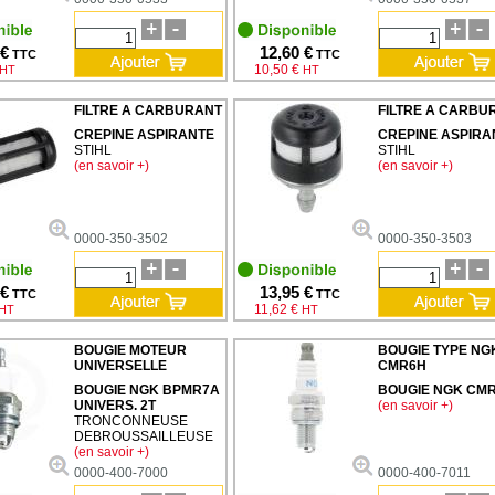
 €
12,60 €
TTC
TTC
10,50 €
HT
HT
FILTRE A CARBURANT
FILTRE A CARBU
CREPINE ASPIRANTE
CREPINE ASPIRA
STIHL
STIHL
(en savoir +)
(en savoir +)
0000-350-3502
0000-350-3503
 €
13,95 €
TTC
TTC
11,62 €
HT
HT
BOUGIE MOTEUR
BOUGIE TYPE NG
UNIVERSELLE
CMR6H
BOUGIE NGK BPMR7A
BOUGIE NGK CM
UNIVERS. 2T
(en savoir +)
TRONCONNEUSE
DEBROUSSAILLEUSE
(en savoir +)
0000-400-7000
0000-400-7011