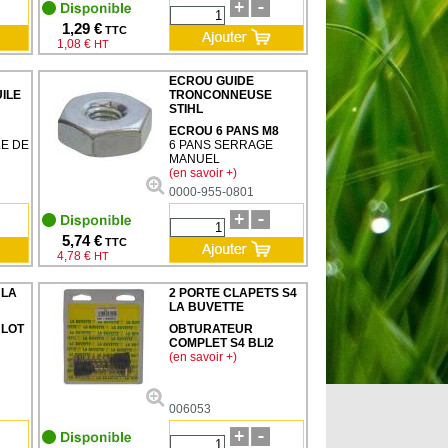
1,29 €
TTC
1,08 €
HT
ECROU GUIDE
ILE
TRONCONNEUSE
STIHL
ECROU 6 PANS M8
LE DE
6 PANS SERRAGE
MANUEL
(en savoir +)
0000-955-0801
5,74 €
TTC
4,78 €
HT
 LA
2 PORTE CLAPETS S4
LA BUVETTE
 LOT
OBTURATEUR
COMPLET S4 BLI2
(en savoir +)
006053