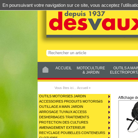
En poursuivant votre navigation sur ce site, vous acceptez l'utilis
ACCUEIL
MOTOCULTURE
OUTILS A MAI
& JARDIN
ELECTROPORTA
Vous êtes ici...
Accueil
»
OUTILS MOTORISES JARDIN
Affichage 
ACCESSOIRES PRODUITS MOTORISéS
OUTILLAGE A MAIN JARDIN
ARROSAGE TUYAUX ACCESS
DESHERBAGES TRAITEMENTS
PROTECTION DES CULTURES
AMENAGEMENT EXTERIEUR
RECYCLAGE POUBELLES CONTENEURS