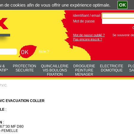
ation de cookies afin de vous offrir une expérience optimale.
OK
identifiant / email
Mot de passe
Mot de passe oublié ?
Se souvenir d
Pas encore inscrit ?
Aide ?
N &
PROTECTION
QUINCAILLERIE
DROGUERIE
ELECTRICITE
PL
TIF*
SECURITE
VIS BOULONS
PEINTURE
DOMOTIQUE
SA
FIXATION
MENAGER
V.C.
VC EVACUATION COLLER
LE
:
N
:
67°30 MF D80
-FEMELLE