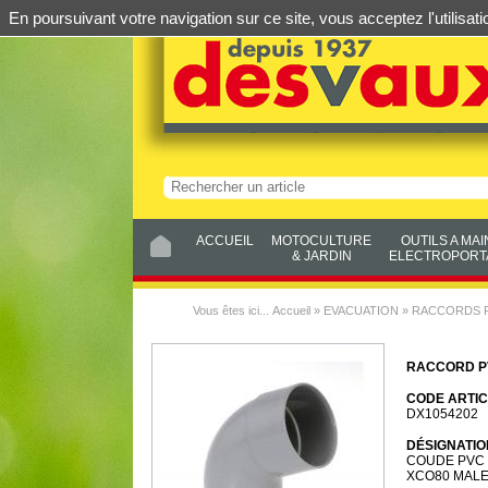
En poursuivant votre navigation sur ce site, vous acceptez l'utilis
ACCUEIL
MOTOCULTURE
OUTILS A MAI
& JARDIN
ELECTROPORTA
Vous êtes ici...
Accueil
»
EVACUATION
»
RACCORDS P.
RACCORD P
CODE ARTIC
DX1054202
DÉSIGNATIO
COUDE PVC 
XCO80 MALE