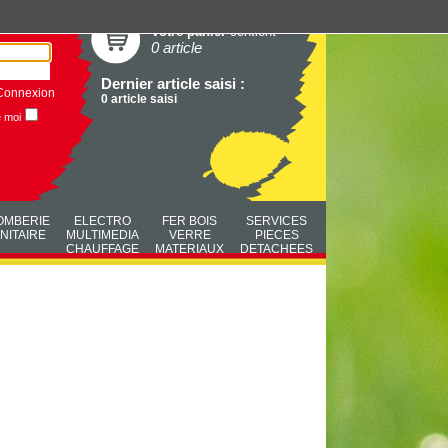
Votre panier
contient
0 article
Dernier article saisi :
Connexion
0 article saisi
e moi
OMBERIE
ELECTRO
FER BOIS
SERVICES
NITAIRE
MULTIMEDIA
VERRE
PIECES
CHAUFFAGE
MATERIAUX
DETACHEES