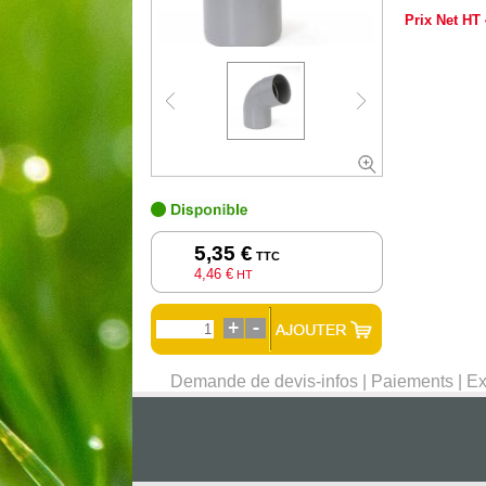
Prix Net HT
5,35 €
TTC
4,46 €
HT
Demande de devis-infos
|
Paiements
|
Ex