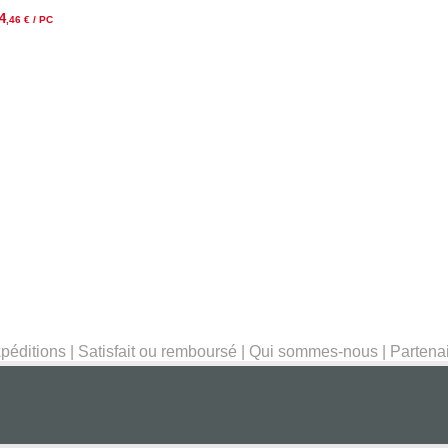
4
,46
€ / PC
péditions
|
Satisfait ou remboursé
|
Qui sommes-nous
|
Partena