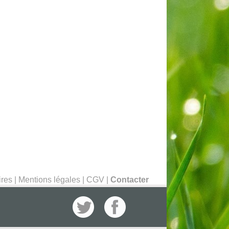
ires
|
Mentions légales
|
CGV
|
Contacter