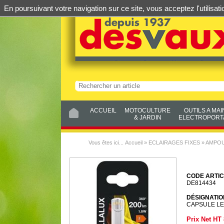
En poursuivant votre navigation sur ce site, vous acceptez l'utilis
ACCUEIL
MOTOCULTURE
OUTILS A MAI
& JARDIN
ELECTROPORTA
Vous êtes ici...
Accueil
»
ECLAIRAGES FIXES
»
AMPOU
CODE ARTIC
DE814434
DÉSIGNATIO
CAPSULE LE
Prix Net HT