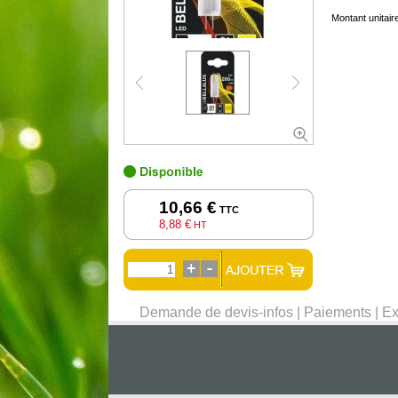
Montant unitai
10,66 €
TTC
8,88 €
HT
Demande de devis-infos
|
Paiements
|
Ex