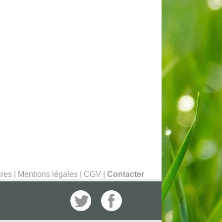
ires
|
Mentions légales
|
CGV
|
Contacter