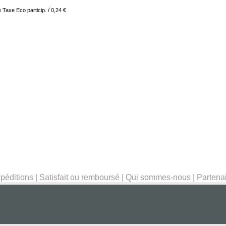
/
re Taxe
Eco particip.
0,24 €
péditions
|
Satisfait ou remboursé
|
Qui sommes-nous
|
Partena