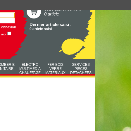
Votre panier
contient
0 article
Dernier article saisi :
Connexion
0 article saisi
e moi
OMBERIE
ELECTRO
FER BOIS
SERVICES
NITAIRE
MULTIMEDIA
VERRE
PIECES
CHAUFFAGE
MATERIAUX
DETACHEES