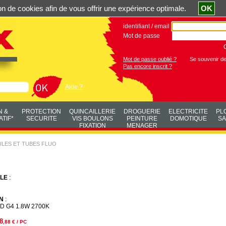
ation de cookies afin de vous offrir une expérience optimale.
OK
identifiant / email
Mot de passe
Mot de passe oublié ?
Se souvenir d
Pas encore inscrit ?
Aide ?
N &
PROTECTION
QUINCAILLERIE
DROGUERIE
ELECTRICITE
PL
TIF*
SECURITE
VIS BOULONS
PEINTURE
DOMOTIQUE
SA
FIXATION
MENAGER
LES ET TUBES FLUO
LE
:
N
:
D G4 1.8W 2700K
8
,88
€ / PC