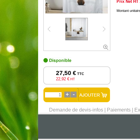
Prix Net HT
Montant unitai
27,50 €
TTC
22,92 €
HT
Demande de devis-infos
|
Paiements
|
Ex