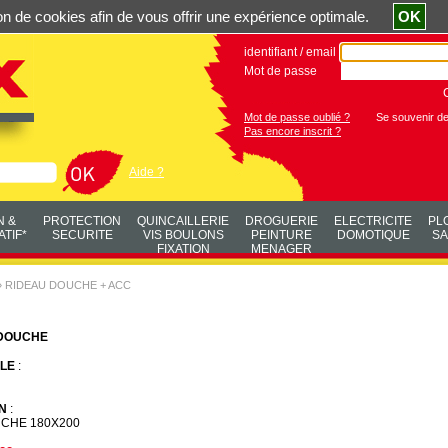
ation de cookies afin de vous offrir une expérience optimale.
OK
identifiant / email
Mot de passe
Mot de passe oublié ?
Se souvenir d
Pas encore inscrit ?
Aide ?
N &
PROTECTION
QUINCAILLERIE
DROGUERIE
ELECTRICITE
PL
TIF*
SECURITE
VIS BOULONS
PEINTURE
DOMOTIQUE
SA
FIXATION
MENAGER
»
RIDEAU DOUCHE + ACC
 DOUCHE
LE
:
N
:
CHE 180X200