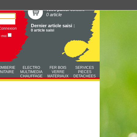
Votre panier
contient
0 article
Dernier article saisi :
Connexion
0 article saisi
e moi
OMBERIE
ELECTRO
FER BOIS
SERVICES
NITAIRE
MULTIMEDIA
VERRE
PIECES
CHAUFFAGE
MATERIAUX
DETACHEES