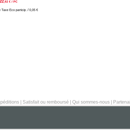
22
,92
€ / PC
/
re Taxe
Eco particip.
0,05 €
péditions
|
Satisfait ou remboursé
|
Qui sommes-nous
|
Partena