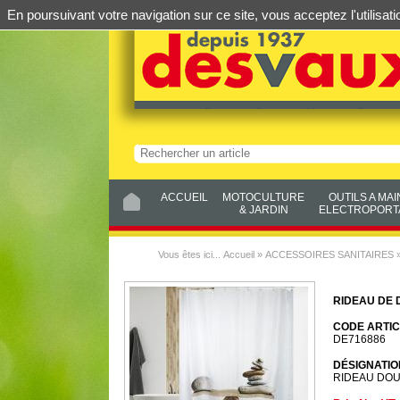
En poursuivant votre navigation sur ce site, vous acceptez l'utilis
ACCUEIL
MOTOCULTURE
OUTILS A MAI
& JARDIN
ELECTROPORTA
Vous êtes ici...
Accueil
»
ACCESSOIRES SANITAIRES
RIDEAU DE
CODE ARTIC
DE716886
DÉSIGNATIO
RIDEAU DOU