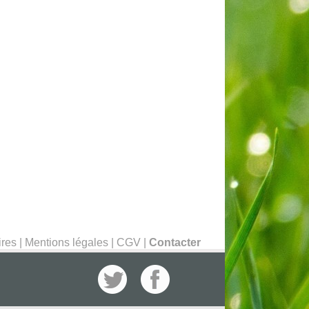
ires
|
Mentions légales
|
CGV
|
Contacter