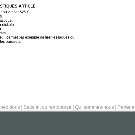
STIQUES ARTICLE
r ou vitrifier SAVY.
s.
astique.
r nickelé.
m.
 mm.
e, il permet par exemple de tirer les laques ou
 les parquets.
péditions
|
Satisfait ou remboursé
|
Qui sommes-nous
|
Partena