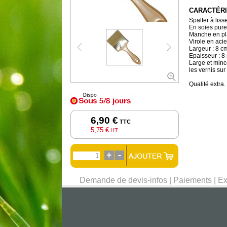
CARACTÉRI
Spalter à lisse
En soies pure
Manche en pl
Virole en acie
Largeur : 8 c
Epaisseur : 8
Large et minc
les vernis sur
Qualité extra.
6,90 €
TTC
5,75 €
HT
Demande de devis-infos
|
Paiements
|
Ex