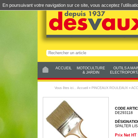
En poursuivant votre navigation sur ce site, vous acceptez l'utilis
ACCUEIL
MOTOCULTURE
OUTILS A MAI
& JARDIN
ELECTROPORTA
Vous êtes ici...
Accueil
»
PINCEAUX ROULEAUX
»
ACC
CODE ARTIC
DE293118
DÉSIGNATIO
SPALTER LIS
Prix Net HT