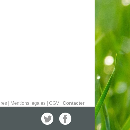
ires
|
Mentions légales
|
CGV
|
Contacter