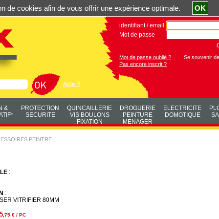
ation de cookies afin de vous offrir une expérience optimale.
OK
identifiant / email
Mot de passe
Mot de passe oublié ?
Se souvenir d
Pas encore inscrit ?
Aide ?
N &
PROTECTION
QUINCAILLERIE
DROGUERIE
ELECTRICITE
PL
TIF*
SECURITE
VIS BOULONS
PEINTURE
DOMOTIQUE
SA
FIXATION
MENAGER
ESSOIRES PEINTRE
LE
:
N
:
SER VITRIFIER 80MM
5
,75
€ / PC