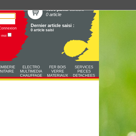
Votre panier
contient
0 article
Dernier article saisi :
Connexion
0 article saisi
e moi
OMBERIE
ELECTRO
FER BOIS
SERVICES
NITAIRE
MULTIMEDIA
VERRE
PIECES
CHAUFFAGE
MATERIAUX
DETACHEES