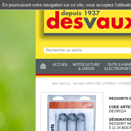
En poursuivant votre navigation sur ce site, vous acceptez l'utilis
ACCUEIL
MOTOCULTURE
OUTILS A MAI
& JARDIN
ELECTROPORTA
Vous êtes ici...
Accueil
»
ARTS DE LA TABLE
»
CONSE
RESSORTS 
CODE ARTIC
DE290114
DÉSIGNATIO
RESSORT X
5 11 24 BOC