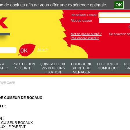
ation de cookies afin de vous offrir une expérience optimale.
OK
identifiant / email
Mot de passe
Mot de passe oublié ?
Se souvenir d
Pas encore inscrit ?
Aide ?
N &
PROTECTION
QUINCAILLERIE
DROGUERIE
ELECTRICITE
PL
TIF*
SECURITE
VIS BOULONS
PEINTURE
DOMOTIQUE
SA
FIXATION
MENAGER
RVE CAVE
DE CUISEUR DE BOCAUX
LE
:
N
:
6 CUISEUR BOCAUX
AUX LE PARFAIT