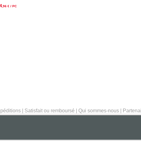
4
,96
€ / PC
péditions
|
Satisfait ou remboursé
|
Qui sommes-nous
|
Partena