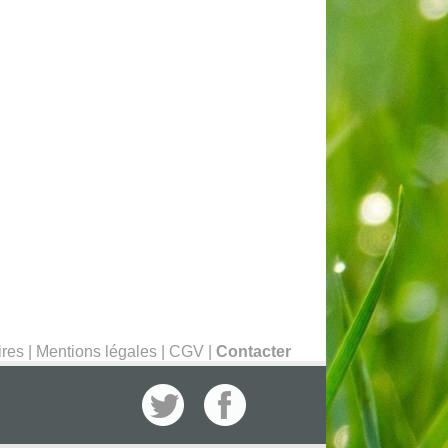
ires
|
Mentions légales
|
CGV
|
Contacter