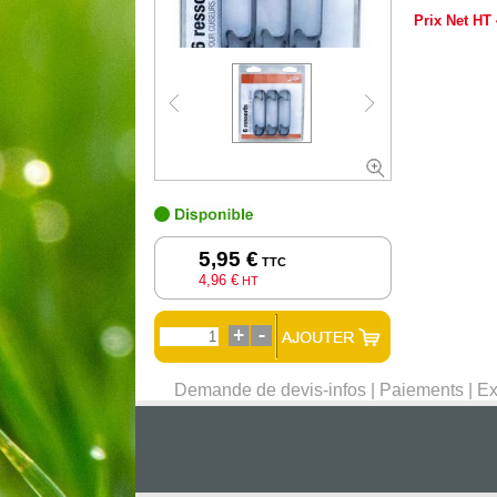
Prix Net HT
5,95 €
TTC
4,96 €
HT
Demande de devis-infos
|
Paiements
|
Ex