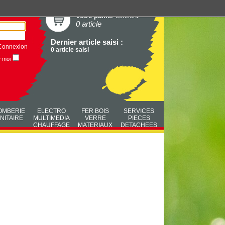
Votre panier
contient
0 article
Dernier article saisi :
Connexion
0 article saisi
e moi
OMBERIE
ELECTRO
FER BOIS
SERVICES
NITAIRE
MULTIMEDIA
VERRE
PIECES
CHAUFFAGE
MATERIAUX
DETACHEES