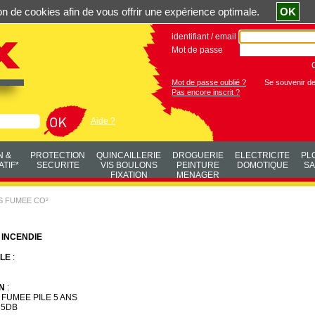
ation de cookies afin de vous offrir une expérience optimale.
OK
identifiant / email
Mot de passe
Mot de passe oublié ?
Se souvenir d
Pas encore inscrit ?
Aide ?
N &
PROTECTION
QUINCAILLERIE
DROGUERIE
ELECTRICITE
PL
TIF*
SECURITE
VIS BOULONS
PEINTURE
DOMOTIQUE
SA
FIXATION
MENAGER
 FUMEE CO²
INCENDIE
LE
:
N
:
FUMEE PILE 5 ANS
85DB