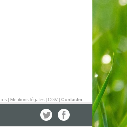
ires
|
Mentions légales
|
CGV
|
Contacter