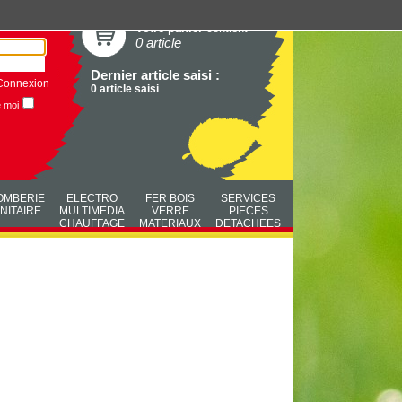
Votre panier
contient
0 article
Dernier article saisi :
Connexion
0 article saisi
e moi
OMBERIE
ELECTRO
FER BOIS
SERVICES
NITAIRE
MULTIMEDIA
VERRE
PIECES
CHAUFFAGE
MATERIAUX
DETACHEES