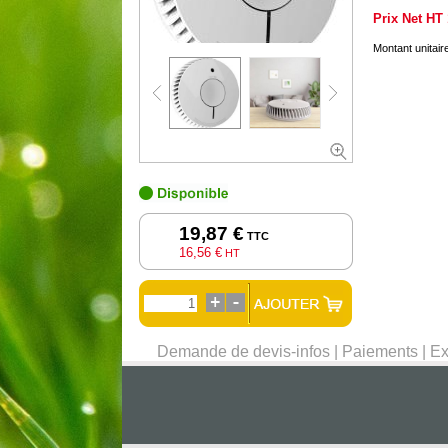
Prix Net HT
Montant unitai
19,87 €
TTC
16,56 €
HT
Demande de devis-infos
|
Paiements
|
Ex