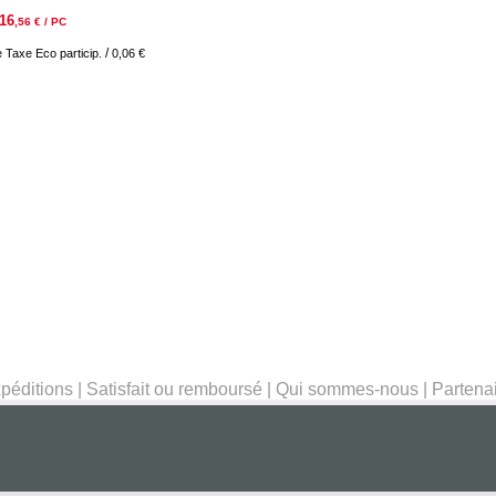
16
,56
€ / PC
/
re Taxe
Eco particip.
0,06 €
péditions
|
Satisfait ou remboursé
|
Qui sommes-nous
|
Partena