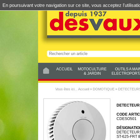
En poursuivant votre navigation sur ce site, vous acceptez l'utilis
ACCUEIL
MOTOCULTURE
OUTILS A MAI
& JARDIN
ELECTROPORTA
Vous êtes ici...
Accueil
»
DOMOTIQUE
»
DETECTEURS
DETECTEUR 
CODE ARTIC
CDESO501
DÉSIGNATIO
DETECTEUR 
ST-625-FRT 