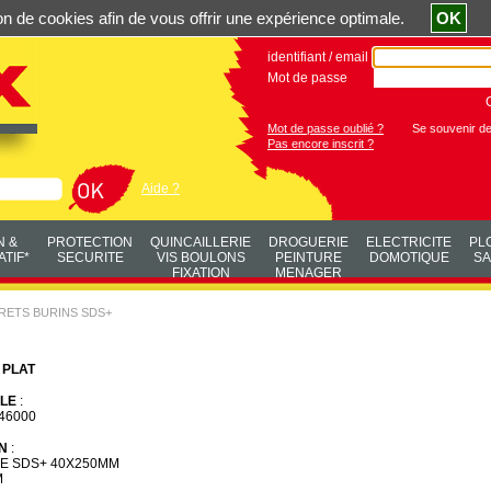
ation de cookies afin de vous offrir une expérience optimale.
OK
identifiant / email
Mot de passe
Mot de passe oublié ?
Se souvenir d
Pas encore inscrit ?
Aide ?
N &
PROTECTION
QUINCAILLERIE
DROGUERIE
ELECTRICITE
PL
TIF*
SECURITE
VIS BOULONS
PEINTURE
DOMOTIQUE
SA
FIXATION
MENAGER
RETS BURINS SDS+
 PLAT
LE
:
46000
N
:
E SDS+ 40X250MM
M