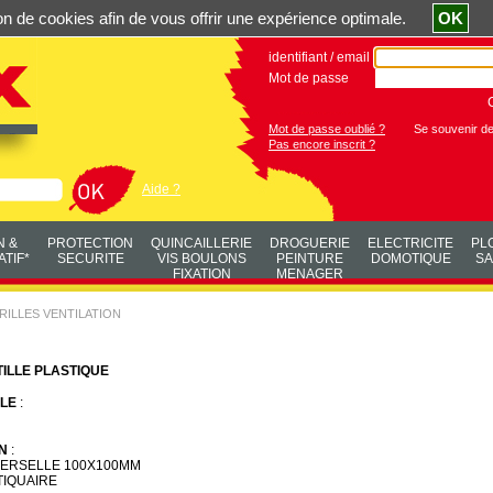
ation de cookies afin de vous offrir une expérience optimale.
OK
identifiant / email
Mot de passe
Mot de passe oublié ?
Se souvenir d
Pas encore inscrit ?
Aide ?
N &
PROTECTION
QUINCAILLERIE
DROGUERIE
ELECTRICITE
PL
TIF*
SECURITE
VIS BOULONS
PEINTURE
DOMOTIQUE
SA
FIXATION
MENAGER
RILLES VENTILATION
TILLE PLASTIQUE
LE
:
N
:
VERSELLE 100X100MM
IQUAIRE