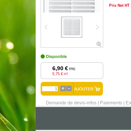
Prix Net HT
6,90 €
TTC
5,75 €
HT
Demande de devis-infos
|
Paiements
|
Ex