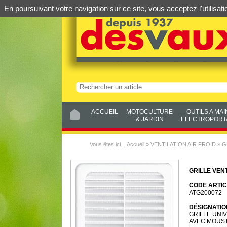
En poursuivant votre navigation sur ce site, vous acceptez l'utilis
ACCUEIL
MOTOCULTURE
OUTILS A MAI
& JARDIN
ELECTROPORTA
Vous êtes ici...
Accueil
»
VENTILATION AIR FROID
»
G
GRILLE VEN
CODE ARTIC
ATG200072
DÉSIGNATIO
GRILLE UNI
AVEC MOUST