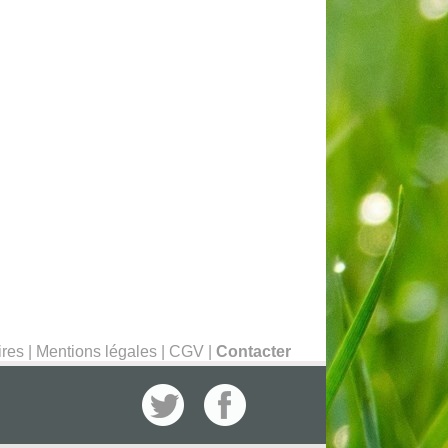
ires
|
Mentions légales
|
CGV
|
Contacter