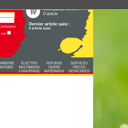
Votre panier
contient
0 article
Dernier article saisi :
Connexion
0 article saisi
e moi
OMBERIE
ELECTRO
FER BOIS
SERVICES
NITAIRE
MULTIMEDIA
VERRE
PIECES
CHAUFFAGE
MATERIAUX
DETACHEES