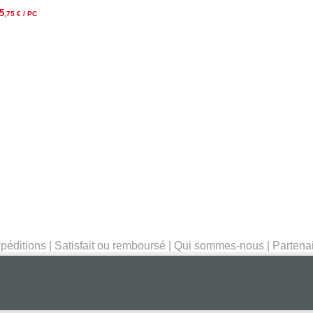
5
,75
€ / PC
péditions
|
Satisfait ou remboursé
|
Qui sommes-nous
|
Partena