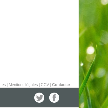
ires
|
Mentions légales
|
CGV
|
Contacter