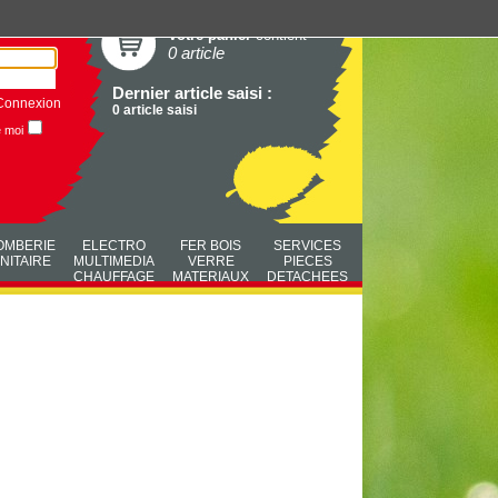
Votre panier
contient
0 article
Dernier article saisi :
Connexion
0 article saisi
e moi
OMBERIE
ELECTRO
FER BOIS
SERVICES
NITAIRE
MULTIMEDIA
VERRE
PIECES
CHAUFFAGE
MATERIAUX
DETACHEES