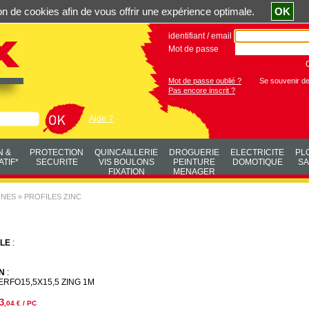
ation de cookies afin de vous offrir une expérience optimale.
OK
identifiant / email
Mot de passe
Mot de passe oublié ?
Se souvenir d
Pas encore inscrit ?
Aide ?
N &
PROTECTION
QUINCAILLERIE
DROGUERIE
ELECTRICITE
PL
TIF*
SECURITE
VIS BOULONS
PEINTURE
DOMOTIQUE
SA
FIXATION
MENAGER
NNES
»
PROFILES ZINC
LE
:
N
:
RFO15,5X15,5 ZING 1M
3
,04
€ / PC