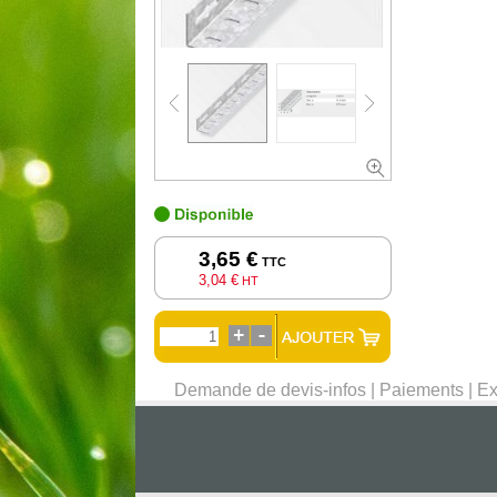
3,65 €
TTC
3,04 €
HT
Demande de devis-infos
|
Paiements
|
Ex