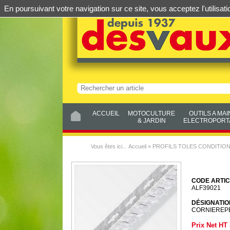
En poursuivant votre navigation sur ce site, vous acceptez l'utilis
ACCUEIL
MOTOCULTURE
OUTILS A MAI
& JARDIN
ELECTROPORTA
Vous êtes ici...
Accueil
»
PROFILS TOLES CONDITIO
CODE ARTIC
ALF39021
DÉSIGNATIO
CORNIEREPE
Prix Net HT