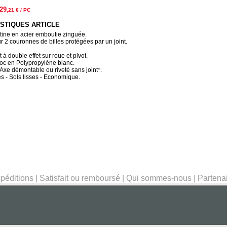
29
,21
€ / PC
STIQUES ARTICLE
tine en acier emboutie zinguée.
r 2 couronnes de billes protégées par un joint.
à double effet sur roue et pivot.
c en Polypropylène blanc.
 Axe démontable ou riveté sans joint*.
s - Sols lisses - Economique.
péditions
|
Satisfait ou remboursé
|
Qui sommes-nous
|
Partena