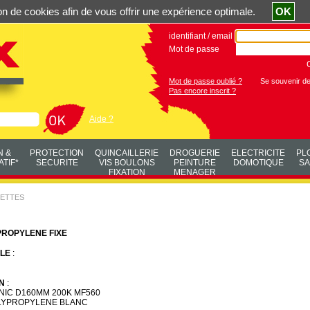
ation de cookies afin de vous offrir une expérience optimale.
OK
identifiant / email
Mot de passe
Mot de passe oublié ?
Se souvenir d
Pas encore inscrit ?
Aide ?
N &
PROTECTION
QUINCAILLERIE
DROGUERIE
ELECTRICITE
PL
TIF*
SECURITE
VIS BOULONS
PEINTURE
DOMOTIQUE
SA
FIXATION
MENAGER
ETTES
ROPYLENE FIXE
LE
:
N
:
IC D160MM 200K MF560
LYPROPYLENE BLANC