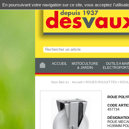
En poursuivant votre navigation sur ce site, vous acceptez l'utilis
ACCUEIL
MOTOCULTURE
OUTILS A MAI
& JARDIN
ELECTROPORTA
Vous êtes ici...
Accueil
»
ROUES ROULETTES
»
ROUL
ROUE POLYP
CODE ARTIC
457734
DÉSIGNATIO
ROUE MECAN
H199MM PO