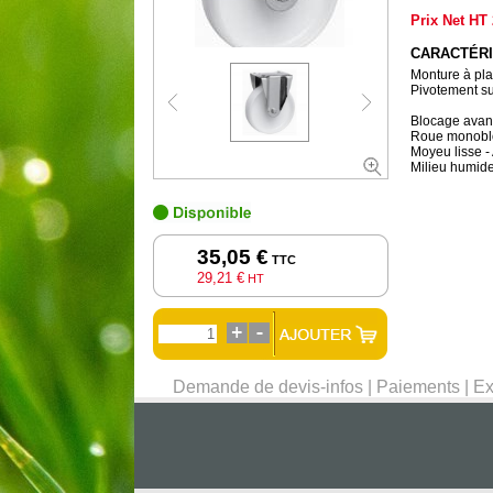
Prix Net HT
CARACTÉRI
Monture à pla
Pivotement su
Blocage avant 
Roue monoblo
Moyeu lisse -
Milieu humide
35,05 €
TTC
29,21 €
HT
Demande de devis-infos
|
Paiements
|
Ex