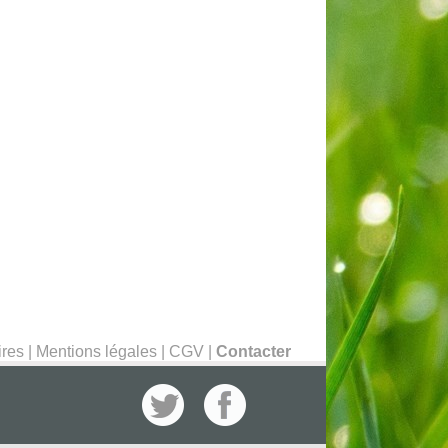
ires
|
Mentions légales
|
CGV
|
Contacter