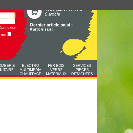
Votre panier
contient
0 article
Dernier article saisi :
Connexion
0 article saisi
e moi
OMBERIE
ELECTRO
FER BOIS
SERVICES
NITAIRE
MULTIMEDIA
VERRE
PIECES
CHAUFFAGE
MATERIAUX
DETACHEES