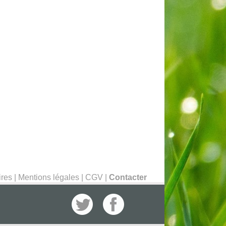
ires
|
Mentions légales
|
CGV
|
Contacter