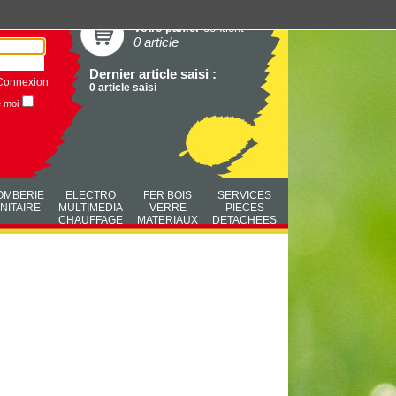
Votre panier
contient
0 article
Dernier article saisi :
Connexion
0 article saisi
e moi
OMBERIE
ELECTRO
FER BOIS
SERVICES
NITAIRE
MULTIMEDIA
VERRE
PIECES
CHAUFFAGE
MATERIAUX
DETACHEES