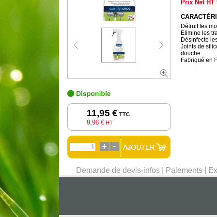
Prix Net HT
CARACTÉRI
Détruit les moi
Elimine les tr
Désinfecte le
Joints de sili
douche.
Fabriqué en 
11,95 €
TTC
9,96 €
HT
Demande de devis-infos
|
Paiements
|
Ex