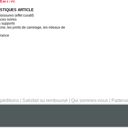
9
,96
€ / PC
STIQUES ARTICLE
sissures (effet curatif)
aces noires
s supports
cone, les joints de carrelage, les rideaux de
France
péditions
|
Satisfait ou remboursé
|
Qui sommes-nous
|
Partena