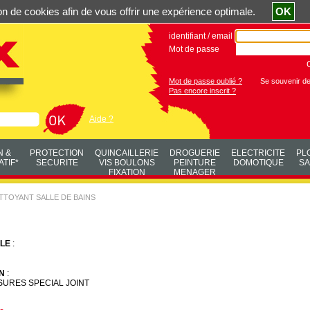
ation de cookies afin de vous offrir une expérience optimale.
OK
identifiant / email
Mot de passe
Mot de passe oublié ?
Se souvenir d
Pas encore inscrit ?
Aide ?
N &
PROTECTION
QUINCAILLERIE
DROGUERIE
ELECTRICITE
PL
TIF*
SECURITE
VIS BOULONS
PEINTURE
DOMOTIQUE
SA
FIXATION
MENAGER
TTOYANT SALLE DE BAINS
LE
:
N
:
SURES SPECIAL JOINT