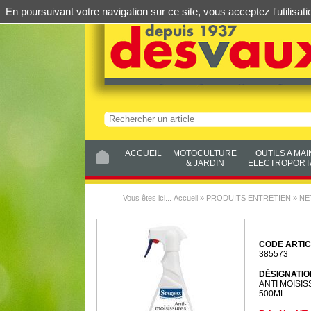
En poursuivant votre navigation sur ce site, vous acceptez l'utilis
ACCUEIL
MOTOCULTURE
OUTILS A MAI
& JARDIN
ELECTROPORTA
Vous êtes ici...
Accueil
»
PRODUITS ENTRETIEN
»
NE
CODE ARTIC
385573
DÉSIGNATIO
ANTI MOISIS
500ML